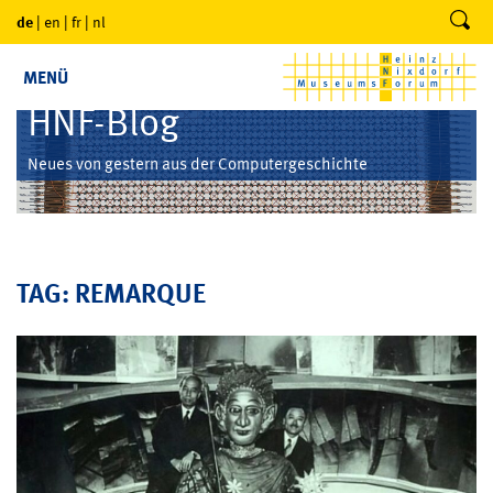
de
|
en
|
fr
|
nl
MENÜ
HNF-Blog
Neues von gestern aus der Computergeschichte
TAG: REMARQUE