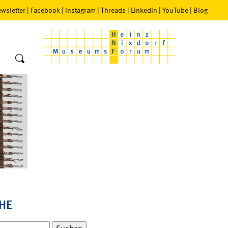
wsletter
|
Facebook
|
Instagram
|
Threads
|
LinkedIn
|
YouTube
|
Blog
HE