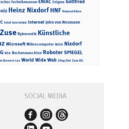
ENIAC
Gottfried
tsches Technikmuseum
Enigma
Heinz Nixdorf
HNF
bniz
Howard Aiken
PC
Internet
John von Neumann
Intel
Intel 8088
 Zuse
Künstliche
Kybernetik
nz
Nixdorf
Microsoft
Mikrocomputer
NASA
Roboter
AG
SPIEGEL
Rechenmaschine
NSA
World Wide Web
im Berners-Lee
Zilog Z80
Zuse KG
SOCIAL MEDIA