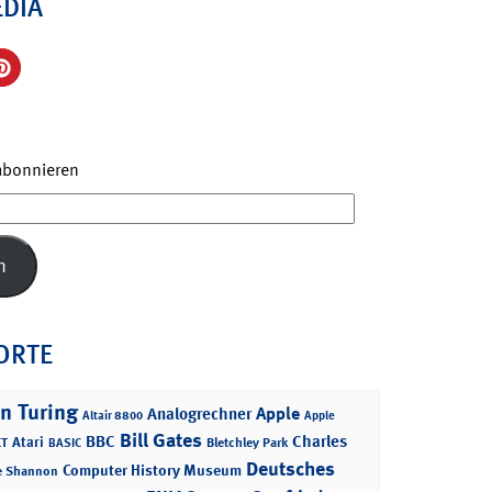
EDIA
 abonnieren
n
ORTE
n Turing
Apple
Analogrechner
Altair 8800
Apple
Bill Gates
BBC
Charles
Atari
T
Bletchley Park
BASIC
Deutsches
Computer History Museum
e Shannon