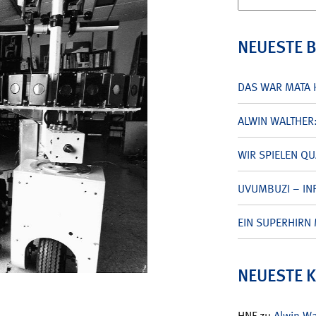
nach:
NEUESTE 
DAS WAR MATA 
ALWIN WALTHER
WIR SPIELEN Q
UVUMBUZI – INF
EIN SUPERHIRN 
NEUESTE 
HNF
zu
Alwin W