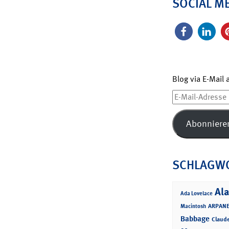
SOCIAL M
Blog via E-Mail
E-
Mail-
Adresse
Abonniere
SCHLAGW
Ala
Ada Lovelace
ARPANE
Macintosh
Babbage
Claud