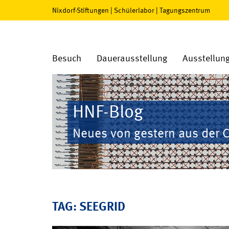
Nixdorf-Stiftungen
|
Schülerlabor
|
Tagungszentrum
Besuch
Dauerausstellung
Ausstellun
HNF-Blog
Neues von gestern aus der 
TAG: SEEGRID