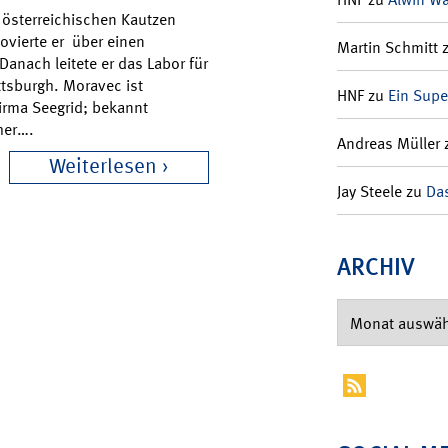
österreichischen Kautzen
ovierte er über einen
Martin Schmitt
anach leitete er das Labor für
ttsburgh. Moravec ist
HNF
zu
Ein Supe
irma Seegrid; bekannt
her….
Andreas Müller
Weiterlesen
Jay Steele
zu
Das
ARCHIV