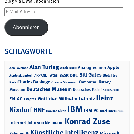
Blog via E-Mail abonnieren
E-
Mail-
Adresse
Abonnieren
SCHLAGWORTE
Alan Turing
Apple
Analogrechner
Ada Lovelace
Altair 8800
Bill Gates
BBC
Atari
ARPANET
Bletchley
Apple Macintosh
BASIC
Charles Babbage
Computer History
Park
Claude Shannon
Deutsches Museum
Museum
Deutsches Technikmuseum
Heinz
ENIAC
Gottfried Wilhelm Leibniz
Enigma
IBM
Nixdorf
HNF
IBM PC
Intel
Howard Aiken
Intel 8088
Konrad Zuse
Internet
John von Neumann
Künstliche Intelligenz
Microsoft
Kybernetik