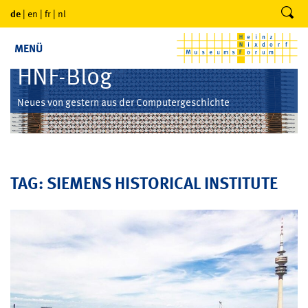
de
|
en
|
fr
|
nl
MENÜ
HNF-Blog
Neues von gestern aus der Computergeschichte
TAG: SIEMENS HISTORICAL INSTITUTE