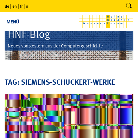
de
|
en
|
fr
|
nl
MENÜ
HNF-Blog
Neues von gestern aus der Computergeschichte
TAG: SIEMENS-SCHUCKERT-WERKE