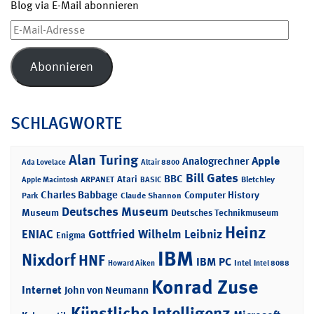
Blog via E-Mail abonnieren
E-
Mail-
Adresse
Abonnieren
SCHLAGWORTE
Alan Turing
Apple
Analogrechner
Ada Lovelace
Altair 8800
Bill Gates
BBC
Atari
ARPANET
Bletchley
Apple Macintosh
BASIC
Charles Babbage
Computer History
Park
Claude Shannon
Deutsches Museum
Museum
Deutsches Technikmuseum
Heinz
ENIAC
Gottfried Wilhelm Leibniz
Enigma
IBM
Nixdorf
HNF
IBM PC
Intel
Howard Aiken
Intel 8088
Konrad Zuse
Internet
John von Neumann
Künstliche Intelligenz