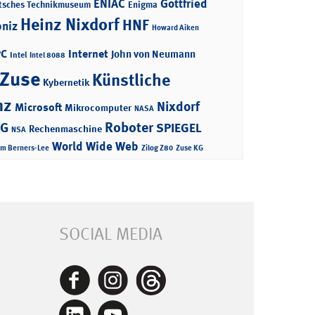
ENIAC
Gottfried
tsches Technikmuseum
Enigma
Heinz Nixdorf
HNF
bniz
Howard Aiken
PC
Internet
John von Neumann
Intel
Intel 8088
 Zuse
Künstliche
Kybernetik
nz
Nixdorf
Microsoft
Mikrocomputer
NASA
Roboter
AG
SPIEGEL
Rechenmaschine
NSA
World Wide Web
im Berners-Lee
Zilog Z80
Zuse KG
SOCIAL MEDIA