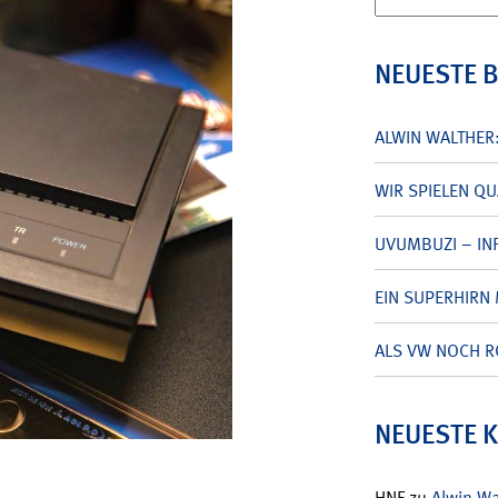
nach:
NEUESTE 
ALWIN WALTHER
WIR SPIELEN Q
UVUMBUZI – INF
EIN SUPERHIRN 
ALS VW NOCH R
NEUESTE 
HNF
zu
Alwin W