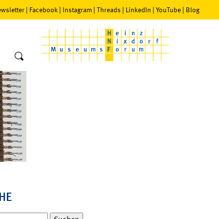
wsletter
|
Facebook
|
Instagram
|
Threads
|
LinkedIn
|
YouTube
|
Blog
HE