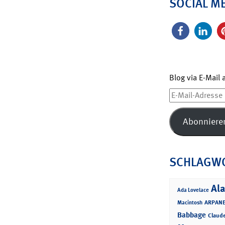
SOCIAL M
Blog via E-Mail
E-
Mail-
Adresse
Abonniere
SCHLAGW
Ala
Ada Lovelace
ARPANE
Macintosh
Babbage
Claud