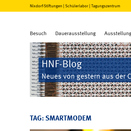
Nixdorf-Stiftungen
|
Schülerlabor
|
Tagungszentrum
Besuch
Dauerausstellung
Ausstellun
HNF-Blog
Neues von gestern aus der 
TAG: SMARTMODEM