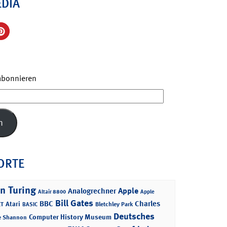
EDIA
 abonnieren
n
ORTE
n Turing
Apple
Analogrechner
Altair 8800
Apple
Bill Gates
BBC
Charles
Atari
T
Bletchley Park
BASIC
Deutsches
Computer History Museum
e Shannon