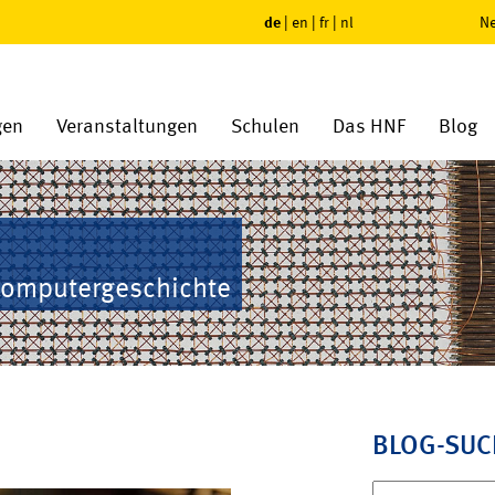
de
|
en
|
fr
|
nl
Ne
gen
Veranstaltungen
Schulen
Das HNF
Blog
Computergeschichte
BLOG-SUC
Suchen