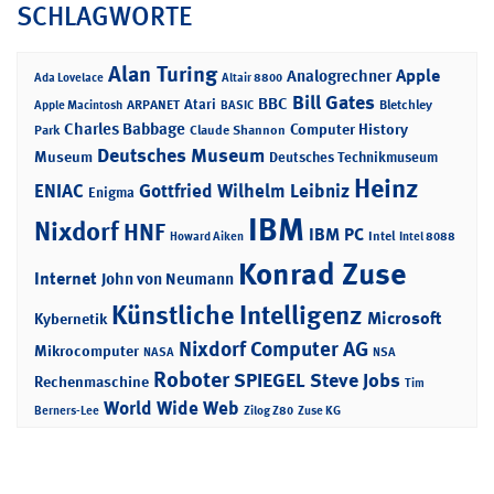
SCHLAGWORTE
Alan Turing
Apple
Analogrechner
Ada Lovelace
Altair 8800
Bill Gates
BBC
Atari
ARPANET
Bletchley
Apple Macintosh
BASIC
Charles Babbage
Computer History
Park
Claude Shannon
Deutsches Museum
Museum
Deutsches Technikmuseum
Heinz
ENIAC
Gottfried Wilhelm Leibniz
Enigma
IBM
Nixdorf
HNF
IBM PC
Intel
Howard Aiken
Intel 8088
Konrad Zuse
Internet
John von Neumann
Künstliche Intelligenz
Microsoft
Kybernetik
Nixdorf Computer AG
Mikrocomputer
NASA
NSA
Roboter
SPIEGEL
Steve Jobs
Rechenmaschine
Tim
World Wide Web
Berners-Lee
Zilog Z80
Zuse KG