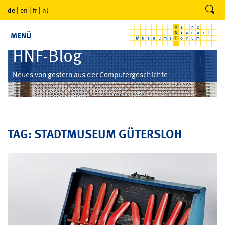
de
|
en
|
fr
|
nl
MENÜ
HNF-Blog
Neues von gestern aus der Computergeschichte
TAG: STADTMUSEUM GÜTERSLOH