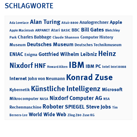
SCHLAGWORTE
Alan Turing
Apple
Analogrechner
Ada Lovelace
Altair 8800
Bill Gates
BBC
Atari
ARPANET
Bletchley
Apple Macintosh
BASIC
Charles Babbage
Computer History
Park
Claude Shannon
Deutsches Museum
Museum
Deutsches Technikmuseum
Heinz
ENIAC
Gottfried Wilhelm Leibniz
Enigma
IBM
Nixdorf
HNF
IBM PC
Intel
Howard Aiken
Intel 8088
Konrad Zuse
Internet
John von Neumann
Künstliche Intelligenz
Microsoft
Kybernetik
Nixdorf Computer AG
Mikrocomputer
NASA
NSA
Roboter
SPIEGEL
Steve Jobs
Rechenmaschine
Tim
World Wide Web
Berners-Lee
Zilog Z80
Zuse KG