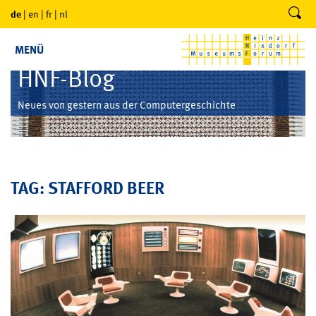
de
|
en
|
fr
|
nl
MENÜ
HNF-Blog
Neues von gestern aus der Computergeschichte
TAG: STAFFORD BEER