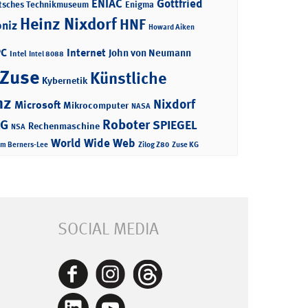
ENIAC
Gottfried
tsches Technikmuseum
Enigma
Heinz Nixdorf
HNF
bniz
Howard Aiken
PC
Internet
John von Neumann
Intel
Intel 8088
 Zuse
Künstliche
Kybernetik
nz
Nixdorf
Microsoft
Mikrocomputer
NASA
Roboter
AG
SPIEGEL
Rechenmaschine
NSA
World Wide Web
im Berners-Lee
Zilog Z80
Zuse KG
SOCIAL MEDIA