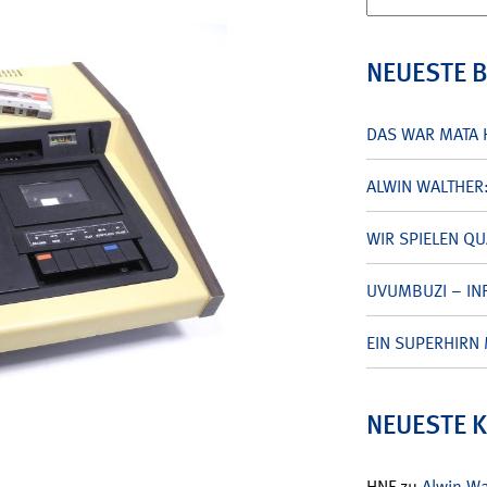
nach:
NEUESTE 
DAS WAR MATA 
ALWIN WALTHER
WIR SPIELEN Q
UVUMBUZI – INF
EIN SUPERHIRN 
NEUESTE 
HNF
zu
Alwin W