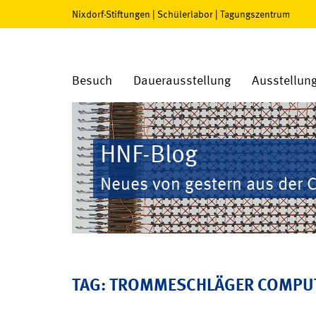
Nixdorf-Stiftungen
|
Schülerlabor
|
Tagungszentrum
Besuch
Dauerausstellung
Ausstellun
HNF-Blog
Neues von gestern aus der 
TAG: TROMMESCHLÄGER COMPU