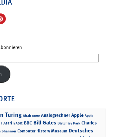
EDIA
 abonnieren
n
ORTE
n Turing
Apple
Analogrechner
Altair 8800
Apple
Bill Gates
BBC
Charles
Atari
T
Bletchley Park
BASIC
Deutsches
Computer History Museum
e Shannon