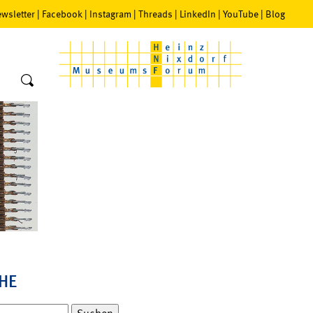
wsletter
|
Facebook
|
Instagram
|
Threads
|
LinkedIn
|
YouTube
|
Blog
HE