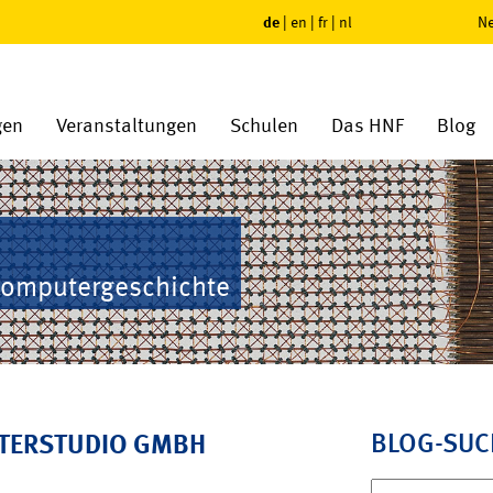
de
|
en
|
fr
|
nl
Ne
gen
Veranstaltungen
Schulen
Das HNF
Blog
Computergeschichte
BLOG-SUC
TERSTUDIO GMBH
Suchen