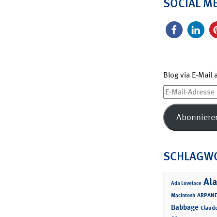
SOCIAL M
Blog via E-Mail
E-
Mail-
Adresse
Abonniere
SCHLAGW
Ala
Ada Lovelace
ARPANE
Macintosh
Babbage
Claud