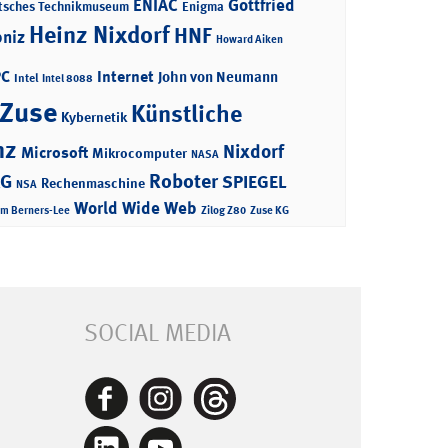
ENIAC
Gottfried
tsches Technikmuseum
Enigma
Heinz Nixdorf
HNF
bniz
Howard Aiken
PC
Internet
John von Neumann
Intel
Intel 8088
 Zuse
Künstliche
Kybernetik
nz
Nixdorf
Microsoft
Mikrocomputer
NASA
Roboter
AG
SPIEGEL
Rechenmaschine
NSA
World Wide Web
im Berners-Lee
Zilog Z80
Zuse KG
SOCIAL MEDIA