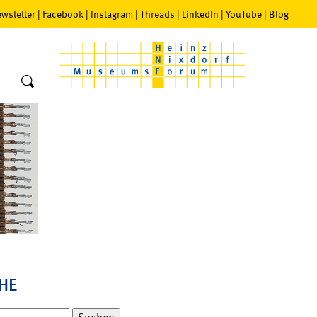
wsletter
|
Facebook
|
Instagram
|
Threads
|
LinkedIn
|
YouTube
|
Blog
HE