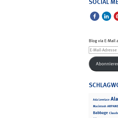
SOCIAL M
Blog via E-Mail
E-
Mail-
Adresse
Abonniere
SCHLAGW
Ala
Ada Lovelace
ARPANE
Macintosh
Babbage
Claud