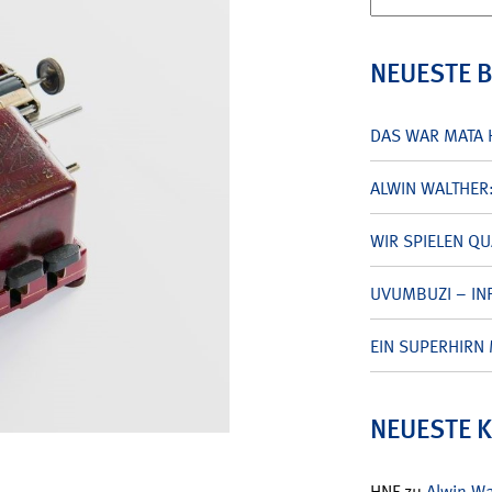
nach:
NEUESTE 
DAS WAR MATA 
ALWIN WALTHER
WIR SPIELEN Q
UVUMBUZI – INF
EIN SUPERHIRN 
NEUESTE 
HNF
zu
Alwin W