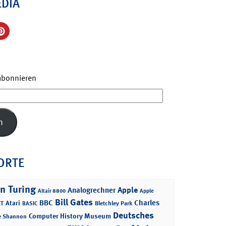
EDIA
 abonnieren
n
ORTE
n Turing
Apple
Analogrechner
Altair 8800
Apple
Bill Gates
BBC
Charles
Atari
T
Bletchley Park
BASIC
Deutsches
Computer History Museum
e Shannon