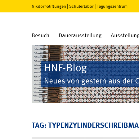
Nixdorf-Stiftungen
|
Schülerlabor
|
Tagungszentrum
Besuch
Dauerausstellung
Ausstellun
HNF-Blog
Neues von gestern aus der 
TAG: TYPENZYLINDERSCHREIBMA