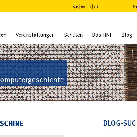
de
|
en
|
fr
|
nl
Ne
gen
Veranstaltungen
Schulen
Das HNF
Blog
Computergeschichte
BLOG-SUC
SCHINE
Suchen