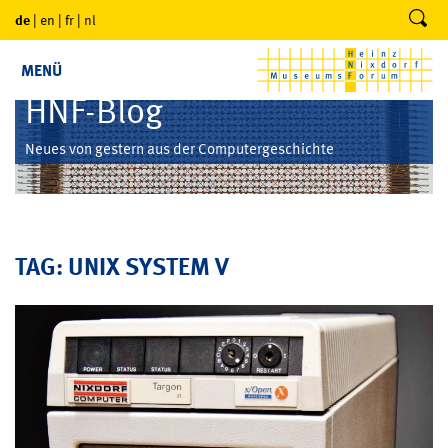
de
|
en
|
fr
|
nl
MENÜ
HNF-Blog
Neues von gestern aus der Computergeschichte
TAG: UNIX SYSTEM V