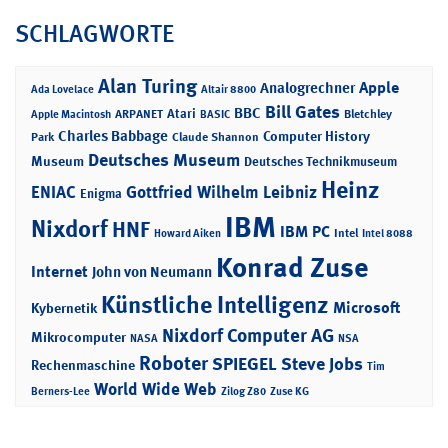
SCHLAGWORTE
Alan Turing
Apple
Analogrechner
Ada Lovelace
Altair 8800
Bill Gates
BBC
Atari
ARPANET
Bletchley
Apple Macintosh
BASIC
Charles Babbage
Computer History
Park
Claude Shannon
Deutsches Museum
Museum
Deutsches Technikmuseum
Heinz
ENIAC
Gottfried Wilhelm Leibniz
Enigma
IBM
Nixdorf
HNF
IBM PC
Intel
Howard Aiken
Intel 8088
Konrad Zuse
Internet
John von Neumann
Künstliche Intelligenz
Microsoft
Kybernetik
Nixdorf Computer AG
Mikrocomputer
NASA
NSA
Roboter
SPIEGEL
Steve Jobs
Rechenmaschine
Tim
World Wide Web
Berners-Lee
Zilog Z80
Zuse KG