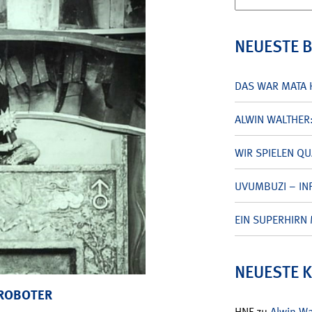
nach:
NEUESTE 
DAS WAR MATA 
ALWIN WALTHER
WIR SPIELEN Q
UVUMBUZI – INF
EIN SUPERHIRN 
NEUESTE 
 ROBOTER
HNF
zu
Alwin W