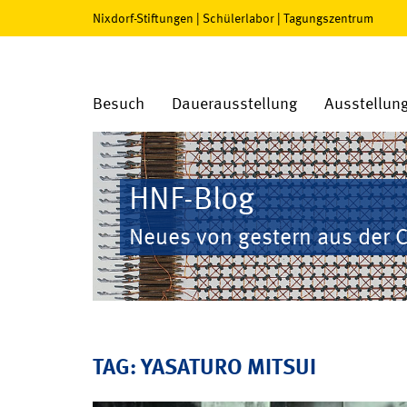
Nixdorf-Stiftungen
|
Schülerlabor
|
Tagungszentrum
Besuch
Dauerausstellung
Ausstellun
HNF-Blog
Neues von gestern aus der 
TAG: YASATURO MITSUI