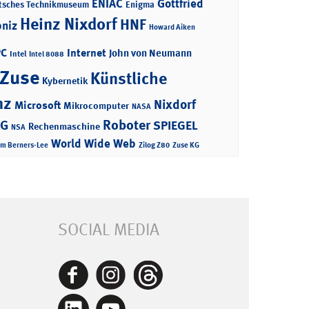
ENIAC
Gottfried
tsches Technikmuseum
Enigma
Heinz Nixdorf
HNF
bniz
Howard Aiken
PC
Internet
John von Neumann
Intel
Intel 8088
 Zuse
Künstliche
Kybernetik
nz
Nixdorf
Microsoft
Mikrocomputer
NASA
Roboter
AG
SPIEGEL
Rechenmaschine
NSA
World Wide Web
im Berners-Lee
Zilog Z80
Zuse KG
SOCIAL MEDIA