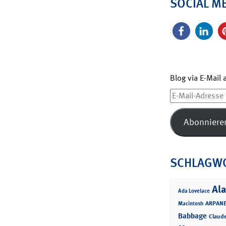
SOCIAL M
Blog via E-Mail
E-
Mail-
Adresse
Abonniere
SCHLAGW
Ala
Ada Lovelace
ARPANE
Macintosh
Babbage
Claud