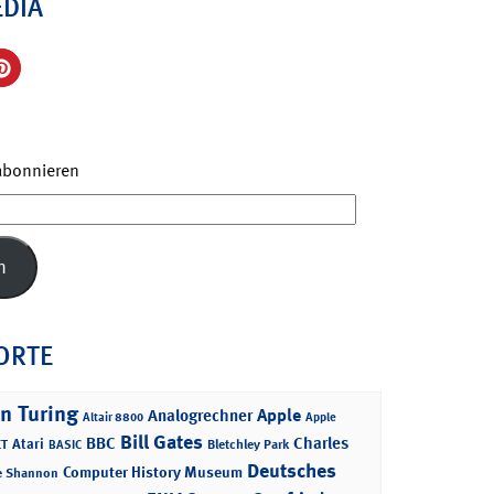
EDIA
 abonnieren
n
ORTE
n Turing
Apple
Analogrechner
Altair 8800
Apple
Bill Gates
BBC
Charles
Atari
T
Bletchley Park
BASIC
Deutsches
Computer History Museum
e Shannon