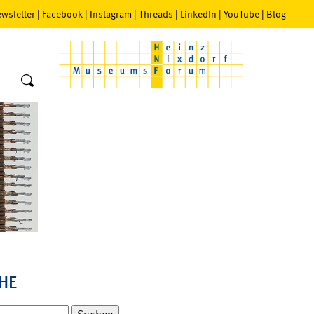
wsletter
|
Facebook
|
Instagram
|
Threads
|
LinkedIn
|
YouTube
|
Blog
HE