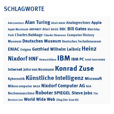
SCHLAGWORTE
Alan Turing
Apple
Analogrechner
Ada Lovelace
Altair 8800
Bill Gates
BBC
Atari
ARPANET
Bletchley
Apple Macintosh
BASIC
Charles Babbage
Computer History
Park
Claude Shannon
Deutsches Museum
Museum
Deutsches Technikmuseum
Heinz
ENIAC
Gottfried Wilhelm Leibniz
Enigma
IBM
Nixdorf
HNF
IBM PC
Intel
Howard Aiken
Intel 8088
Konrad Zuse
Internet
John von Neumann
Künstliche Intelligenz
Microsoft
Kybernetik
Nixdorf Computer AG
Mikrocomputer
NASA
NSA
Roboter
SPIEGEL
Steve Jobs
Rechenmaschine
Tim
World Wide Web
Berners-Lee
Zilog Z80
Zuse KG