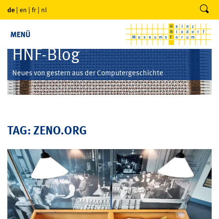
de
|
en
|
fr
|
nl
MENÜ
HNF-Blog
Neues von gestern aus der Computergeschichte
TAG: ZENO.ORG