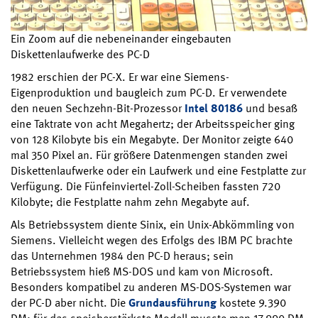
Ein Zoom auf die nebeneinander eingebauten
Diskettenlaufwerke des PC-D
1982 erschien der PC-X. Er war eine Siemens-
Eigenproduktion und baugleich zum PC-D. Er verwendete
den neuen Sechzehn-Bit-Prozessor
Intel 80186
und besaß
eine Taktrate von acht Megahertz; der Arbeitsspeicher ging
von 128 Kilobyte bis ein Megabyte. Der Monitor zeigte 640
mal 350 Pixel an. Für größere Datenmengen standen zwei
Diskettenlaufwerke oder ein Laufwerk und eine Festplatte zur
Verfügung. Die Fünfeinviertel-Zoll-Scheiben fassten 720
Kilobyte; die Festplatte nahm zehn Megabyte auf.
Als Betriebssystem diente Sinix, ein Unix-Abkömmling von
Siemens. Vielleicht wegen des Erfolgs des IBM PC brachte
das Unternehmen 1984 den PC-D heraus; sein
Betriebssystem hieß MS-DOS und kam von Microsoft.
Besonders kompatibel zu anderen MS-DOS-Systemen war
der PC-D aber nicht. Die
Grundausführung
kostete 9.390