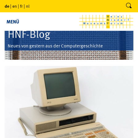
de
|
en
|
fr
|
nl
MENÜ
HNF-Blog
Neues von gestern aus der Computergeschichte