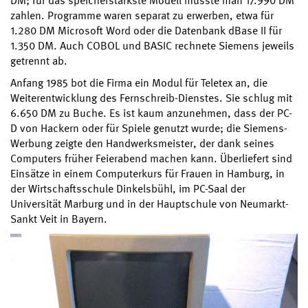
DM; für das speicherstärkste Modell musste man 17.990 DM
zahlen. Programme waren separat zu erwerben, etwa für
1.280 DM Microsoft Word oder die Datenbank dBase II für
1.350 DM. Auch COBOL und BASIC rechnete Siemens jeweils
getrennt ab.
Anfang 1985 bot die Firma ein Modul für Teletex an, die
Weiterentwicklung des Fernschreib-Dienstes. Sie schlug mit
6.650 DM zu Buche. Es ist kaum anzunehmen, dass der PC-
D von Hackern oder für Spiele genutzt wurde; die Siemens-
Werbung zeigte den Handwerksmeister, der dank seines
Computers früher Feierabend machen kann. Überliefert sind
Einsätze in einem Computerkurs für Frauen in Hamburg, in
der Wirtschaftsschule Dinkelsbühl, im PC-Saal der
Universität Marburg und in der Hauptschule von Neumarkt-
Sankt Veit in Bayern.