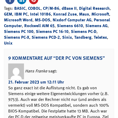
Tags:
BASIC
,
COBOL
,
CP/M-86
,
dBase II
,
Digital Research
,
GEM
,
IBM PC
,
Intel 10186
,
Konrad Zuse
,
Maus
,
Microsoft
,
Microsoft Word
,
MS-DOS
,
Nixdorf Computer AG
,
Personal
Computer
,
Rockwell AIM 65
,
Siemens 6610
,
Siemens AG
,
Siemens PC 100
,
Siemens PC 16-10
,
Siemens PC-D
,
Siemens PC-X
,
Siemens PCD-2
,
Sinix
,
Tandberg
,
Teletex
,
Unix
9 KOMMENTARE AUF “DER PC VON SIEMENS”
Hans Franke
sagt:
21. Februar 2023 um 12:11 Uhr
So ganz exact ist die Auflistung nicht. Es gab von
Siemens einige weitere Eigenentwicklungen vorher (z.B.
9753). Auch war der Rechner nicht nur (und anders als
vermerkt) voll MS-DOS Kompatibel, sondern auch 100%
BIOS-Kompatibel. Die Festplatte hatte 13 MB. Auch war
der PC-D der zeitweise meistverkaufte PC in Europa. Ziel