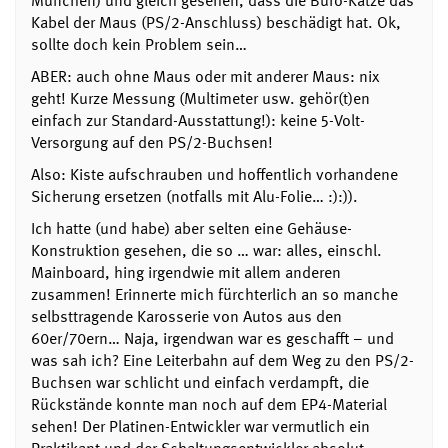
München) und gleich gesehen, dass die Büro-Katze das
Kabel der Maus (PS/2-Anschluss) beschädigt hat. Ok,
sollte doch kein Problem sein…
ABER: auch ohne Maus oder mit anderer Maus: nix
geht! Kurze Messung (Multimeter usw. gehör(t)en
einfach zur Standard-Ausstattung!): keine 5-Volt-
Versorgung auf den PS/2-Buchsen!
Also: Kiste aufschrauben und hoffentlich vorhandene
Sicherung ersetzen (notfalls mit Alu-Folie… :):)).
Ich hatte (und habe) aber selten eine Gehäuse-
Konstruktion gesehen, die so … war: alles, einschl.
Mainboard, hing irgendwie mit allem anderen
zusammen! Erinnerte mich fürchterlich an so manche
selbsttragende Karosserie von Autos aus den
60er/70ern… Naja, irgendwan war es geschafft – und
was sah ich? Eine Leiterbahn auf dem Weg zu den PS/2-
Buchsen war schlicht und einfach verdampft, die
Rückstände konnte man noch auf dem EP4-Material
sehen! Der Platinen-Entwickler war vermutlich ein