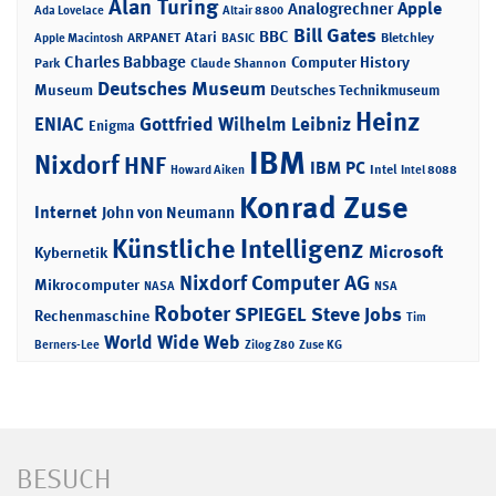
Alan Turing
Apple
Analogrechner
Ada Lovelace
Altair 8800
Bill Gates
BBC
Atari
ARPANET
Bletchley
Apple Macintosh
BASIC
Charles Babbage
Computer History
Park
Claude Shannon
Deutsches Museum
Museum
Deutsches Technikmuseum
Heinz
ENIAC
Gottfried Wilhelm Leibniz
Enigma
IBM
Nixdorf
HNF
IBM PC
Intel
Howard Aiken
Intel 8088
Konrad Zuse
Internet
John von Neumann
Künstliche Intelligenz
Microsoft
Kybernetik
Nixdorf Computer AG
Mikrocomputer
NASA
NSA
Roboter
SPIEGEL
Steve Jobs
Rechenmaschine
Tim
World Wide Web
Berners-Lee
Zilog Z80
Zuse KG
BESUCH