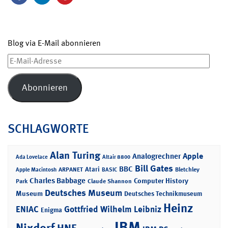
Blog via E-Mail abonnieren
E-
Mail-
Adresse
Abonnieren
SCHLAGWORTE
Alan Turing
Apple
Analogrechner
Ada Lovelace
Altair 8800
Bill Gates
BBC
Atari
ARPANET
Bletchley
Apple Macintosh
BASIC
Charles Babbage
Computer History
Park
Claude Shannon
Deutsches Museum
Museum
Deutsches Technikmuseum
Heinz
ENIAC
Gottfried Wilhelm Leibniz
Enigma
IBM
Nixdorf