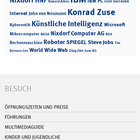
HNF
IBM PC
Intel
Howard Aiken
Intel 8088
Konrad Zuse
Internet
John von Neumann
Künstliche Intelligenz
Microsoft
Kybernetik
Nixdorf Computer AG
Mikrocomputer
NASA
NSA
Roboter
SPIEGEL
Steve Jobs
Rechenmaschine
Tim
World Wide Web
Berners-Lee
Zilog Z80
Zuse KG
BESUCH
ÖFFNUNGSZEITEN UND PREISE
FÜHRUNGEN
MULTIMEDIAGUIDE
KINDER UND JUGENDLICHE