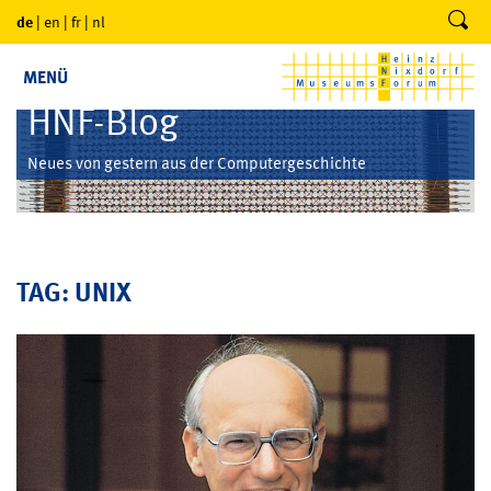
de
|
en
|
fr
|
nl
MENÜ
HNF-Blog
Neues von gestern aus der Computergeschichte
TAG: UNIX