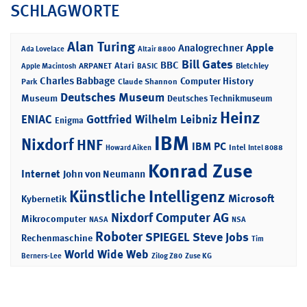
SCHLAGWORTE
Alan Turing
Apple
Analogrechner
Ada Lovelace
Altair 8800
Bill Gates
BBC
Atari
ARPANET
Bletchley
Apple Macintosh
BASIC
Charles Babbage
Computer History
Park
Claude Shannon
Deutsches Museum
Museum
Deutsches Technikmuseum
Heinz
ENIAC
Gottfried Wilhelm Leibniz
Enigma
IBM
Nixdorf
HNF
IBM PC
Intel
Howard Aiken
Intel 8088
Konrad Zuse
Internet
John von Neumann
Künstliche Intelligenz
Microsoft
Kybernetik
Nixdorf Computer AG
Mikrocomputer
NASA
NSA
Roboter
SPIEGEL
Steve Jobs
Rechenmaschine
Tim
World Wide Web
Berners-Lee
Zilog Z80
Zuse KG