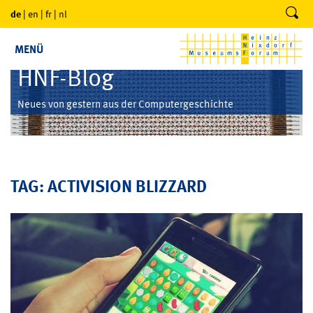
de
|
en
|
fr
|
nl
MENÜ
HNF-Blog
Neues von gestern aus der Computergeschichte
TAG: ACTIVISION BLIZZARD