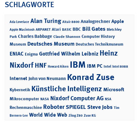
SCHLAGWORTE
Alan Turing
Apple
Analogrechner
Ada Lovelace
Altair 8800
Bill Gates
BBC
Atari
ARPANET
Bletchley
Apple Macintosh
BASIC
Charles Babbage
Computer History
Park
Claude Shannon
Deutsches Museum
Museum
Deutsches Technikmuseum
Heinz
ENIAC
Gottfried Wilhelm Leibniz
Enigma
IBM
Nixdorf
HNF
IBM PC
Intel
Howard Aiken
Intel 8088
Konrad Zuse
Internet
John von Neumann
Künstliche Intelligenz
Microsoft
Kybernetik
Nixdorf Computer AG
Mikrocomputer
NASA
NSA
Roboter
SPIEGEL
Steve Jobs
Rechenmaschine
Tim
World Wide Web
Berners-Lee
Zilog Z80
Zuse KG