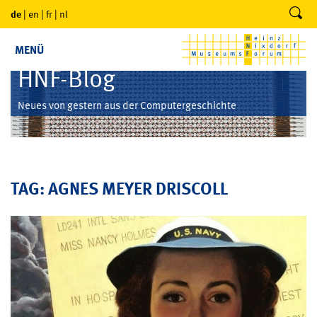
de
|
en
|
fr
|
nl
MENÜ
HNF-Blog
Neues von gestern aus der Computergeschichte
TAG: AGNES MEYER DRISCOLL