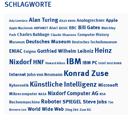
SCHLAGWORTE
Alan Turing
Apple
Analogrechner
Ada Lovelace
Altair 8800
Bill Gates
BBC
Atari
ARPANET
Bletchley
Apple Macintosh
BASIC
Charles Babbage
Computer History
Park
Claude Shannon
Deutsches Museum
Museum
Deutsches Technikmuseum
Heinz
ENIAC
Gottfried Wilhelm Leibniz
Enigma
IBM
Nixdorf
HNF
IBM PC
Intel
Howard Aiken
Intel 8088
Konrad Zuse
Internet
John von Neumann
Künstliche Intelligenz
Microsoft
Kybernetik
Nixdorf Computer AG
Mikrocomputer
NASA
NSA
Roboter
SPIEGEL
Steve Jobs
Rechenmaschine
Tim
World Wide Web
Berners-Lee
Zilog Z80
Zuse KG