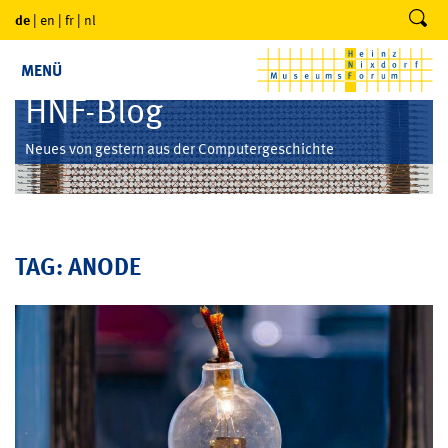
de
|
en
|
fr
|
nl
MENÜ
HNF-Blog
Neues von gestern aus der Computergeschichte
TAG: ANODE