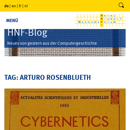
de
|
en
|
fr
|
nl
MENÜ
HNF-Blog
Neues von gestern aus der Computergeschichte
TAG: ARTURO ROSENBLUETH