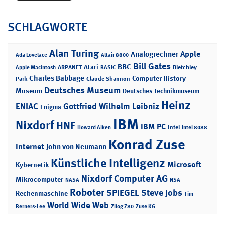
SCHLAGWORTE
Alan Turing
Apple
Analogrechner
Ada Lovelace
Altair 8800
Bill Gates
BBC
Atari
ARPANET
Bletchley
Apple Macintosh
BASIC
Charles Babbage
Computer History
Park
Claude Shannon
Deutsches Museum
Museum
Deutsches Technikmuseum
Heinz
ENIAC
Gottfried Wilhelm Leibniz
Enigma
IBM
Nixdorf
HNF
IBM PC
Intel
Howard Aiken
Intel 8088
Konrad Zuse
Internet
John von Neumann
Künstliche Intelligenz
Microsoft
Kybernetik
Nixdorf Computer AG
Mikrocomputer
NASA
NSA
Roboter
SPIEGEL
Steve Jobs
Rechenmaschine
Tim
World Wide Web
Berners-Lee
Zilog Z80
Zuse KG