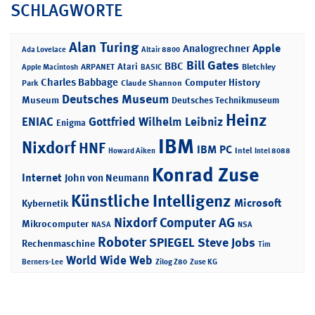
SCHLAGWORTE
Alan Turing
Apple
Analogrechner
Ada Lovelace
Altair 8800
Bill Gates
BBC
Atari
ARPANET
Bletchley
Apple Macintosh
BASIC
Charles Babbage
Computer History
Park
Claude Shannon
Deutsches Museum
Museum
Deutsches Technikmuseum
Heinz
ENIAC
Gottfried Wilhelm Leibniz
Enigma
IBM
Nixdorf
HNF
IBM PC
Intel
Howard Aiken
Intel 8088
Konrad Zuse
Internet
John von Neumann
Künstliche Intelligenz
Microsoft
Kybernetik
Nixdorf Computer AG
Mikrocomputer
NASA
NSA
Roboter
SPIEGEL
Steve Jobs
Rechenmaschine
Tim
World Wide Web
Berners-Lee
Zilog Z80
Zuse KG