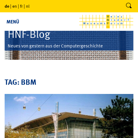
de
|
en
|
fr
|
nl
MENÜ
HNF-Blog
Neues von gestern aus der Computergeschichte
TAG: BBM