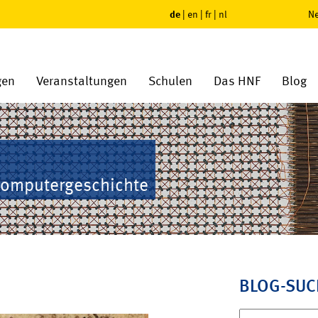
de
|
en
|
fr
|
nl
Ne
gen
Veranstaltungen
Schulen
Das HNF
Blog
Computergeschichte
BLOG-SUC
Suchen