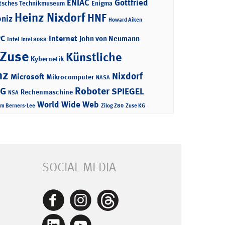
ENIAC
Gottfried
tsches Technikmuseum
Enigma
Heinz Nixdorf
HNF
bniz
Howard Aiken
PC
Internet
John von Neumann
Intel
Intel 8088
 Zuse
Künstliche
Kybernetik
nz
Nixdorf
Microsoft
Mikrocomputer
NASA
Roboter
AG
SPIEGEL
Rechenmaschine
NSA
World Wide Web
im Berners-Lee
Zilog Z80
Zuse KG
SOCIAL MEDIA