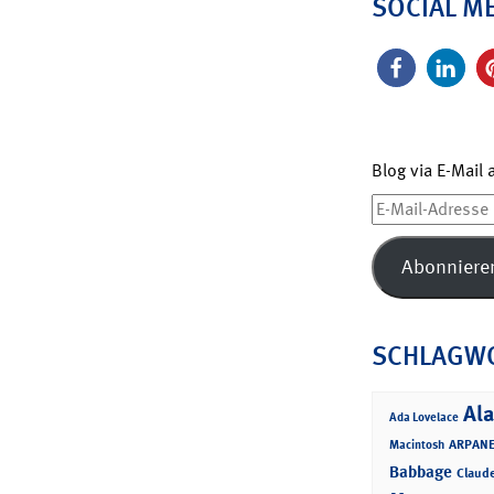
SOCIAL M
Blog via E-Mail
E-
Mail-
Adresse
Abonniere
SCHLAGW
Ala
Ada Lovelace
ARPANE
Macintosh
Babbage
Claud