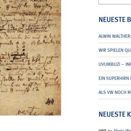
nach:
NEUESTE 
ALWIN WALTHER
WIR SPIELEN Q
UVUMBUZI – INF
EIN SUPERHIRN 
ALS VW NOCH R
NEUESTE 
HNF
zu
Alwin W