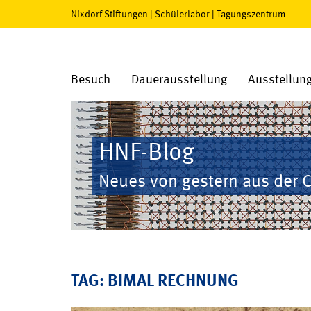
Nixdorf-Stiftungen
|
Schülerlabor
|
Tagungszentrum
Besuch
Dauerausstellung
Ausstellun
HNF-Blog
Neues von gestern aus der 
TAG: BIMAL RECHNUNG