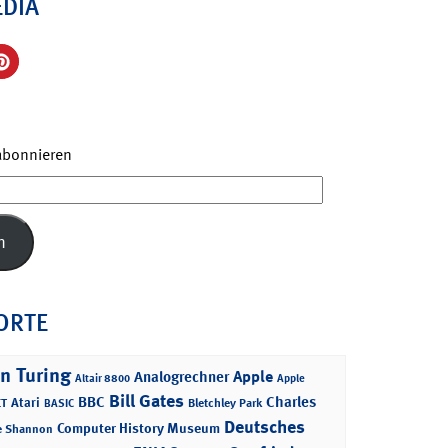
EDIA
 abonnieren
n
ORTE
n Turing
Apple
Analogrechner
Altair 8800
Apple
Bill Gates
BBC
Charles
Atari
T
Bletchley Park
BASIC
Deutsches
Computer History Museum
e Shannon