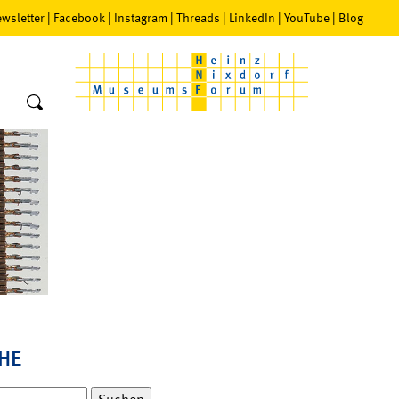
wsletter
|
Facebook
|
Instagram
|
Threads
|
LinkedIn
|
YouTube
|
Blog
HE