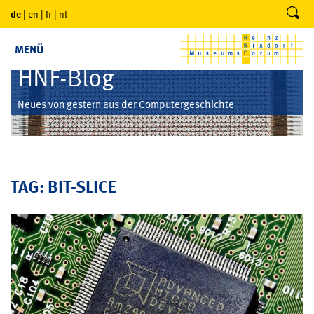
de
|
en
|
fr
|
nl
MENÜ
HNF-Blog
Neues von gestern aus der Computergeschichte
TAG: BIT-SLICE