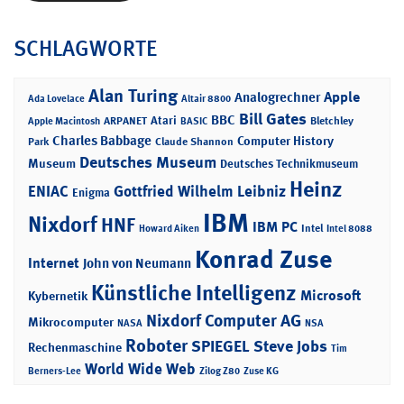
SCHLAGWORTE
Alan Turing
Apple
Analogrechner
Ada Lovelace
Altair 8800
Bill Gates
BBC
Atari
ARPANET
Bletchley
Apple Macintosh
BASIC
Charles Babbage
Computer History
Park
Claude Shannon
Deutsches Museum
Museum
Deutsches Technikmuseum
Heinz
ENIAC
Gottfried Wilhelm Leibniz
Enigma
IBM
Nixdorf
HNF
IBM PC
Intel
Howard Aiken
Intel 8088
Konrad Zuse
Internet
John von Neumann
Künstliche Intelligenz
Microsoft
Kybernetik
Nixdorf Computer AG
Mikrocomputer
NASA
NSA
Roboter
SPIEGEL
Steve Jobs
Rechenmaschine
Tim
World Wide Web
Berners-Lee
Zilog Z80
Zuse KG