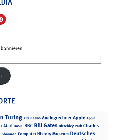
EDIA
 abonnieren
n
ORTE
n Turing
Apple
Analogrechner
Altair 8800
Apple
Bill Gates
BBC
Charles
Atari
T
Bletchley Park
BASIC
Deutsches
Computer History Museum
e Shannon