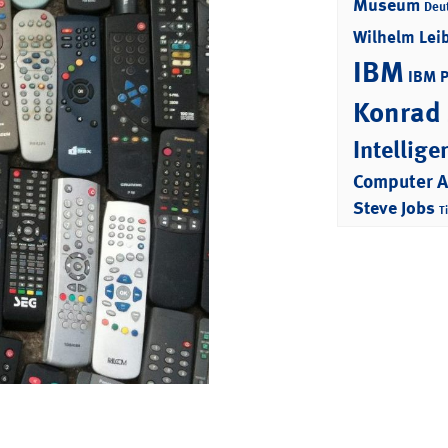
Museum
Deu
Wilhelm Lei
IBM
IBM 
Konrad
Intellige
Computer 
Steve Jobs
T