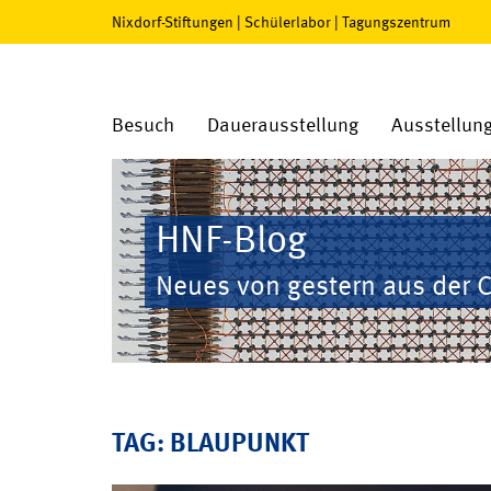
Nixdorf-Stiftungen
|
Schülerlabor
|
Tagungszentrum
Besuch
Dauerausstellung
Ausstellun
HNF-Blog
Neues von gestern aus der 
TAG: BLAUPUNKT