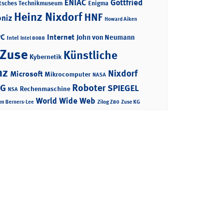
ENIAC
Gottfried
tsches Technikmuseum
Enigma
Heinz Nixdorf
HNF
bniz
Howard Aiken
PC
Internet
John von Neumann
Intel
Intel 8088
 Zuse
Künstliche
Kybernetik
nz
Nixdorf
Microsoft
Mikrocomputer
NASA
Roboter
AG
SPIEGEL
Rechenmaschine
NSA
World Wide Web
im Berners-Lee
Zilog Z80
Zuse KG