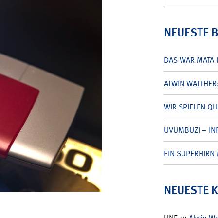
nach:
NEUESTE 
DAS WAR MATA 
ALWIN WALTHER
WIR SPIELEN Q
UVUMBUZI – INF
EIN SUPERHIRN 
NEUESTE 
HNF
zu
Alwin W