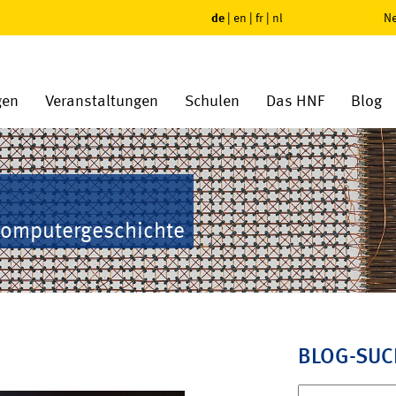
de
|
en
|
fr
|
nl
Ne
gen
Veranstaltungen
Schulen
Das HNF
Blog
Computergeschichte
BLOG-SUC
Suchen