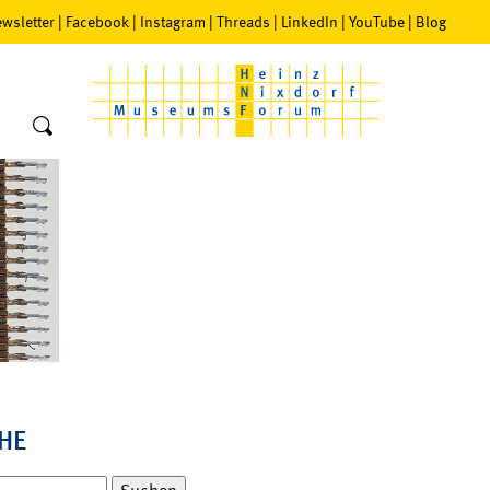
wsletter
|
Facebook
|
Instagram
|
Threads
|
LinkedIn
|
YouTube
|
Blog
HE