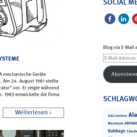
SOCIAL M
Blog via E-Mail
E-
SYSTEME
Mail-
Adresse
Abonniere
SA mechanische Geräte
. Am 24. August 1981 stellte
ator“ vor. Er zeigte während
n. 1983 entwickelte die Firma
SCHLAGW
Weiterlesen
Ala
Ada Lovelace
ARPANE
Macintosh
Babbage
Claud