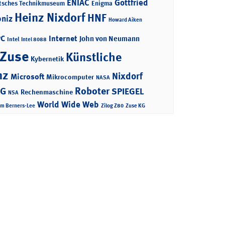
ENIAC
Gottfried
tsches Technikmuseum
Enigma
Heinz Nixdorf
HNF
bniz
Howard Aiken
PC
Internet
John von Neumann
Intel
Intel 8088
 Zuse
Künstliche
Kybernetik
nz
Nixdorf
Microsoft
Mikrocomputer
NASA
Roboter
AG
SPIEGEL
Rechenmaschine
NSA
World Wide Web
im Berners-Lee
Zilog Z80
Zuse KG