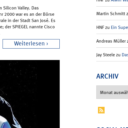
 Silicon Valley. Das
Martin Schmitt
r 2000 war es an der Börse
rale in der Stadt San José. Es
ke; der SPIEGEL nannte Cisco
HNF
zu
Ein Supe
.
Andreas Müller
Weiterlesen
Jay Steele
zu
Das
ARCHIV