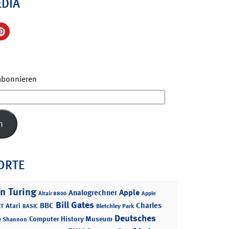
EDIA
 abonnieren
n
ORTE
n Turing
Apple
Analogrechner
Altair 8800
Apple
Bill Gates
BBC
Charles
Atari
T
Bletchley Park
BASIC
Deutsches
Computer History Museum
e Shannon