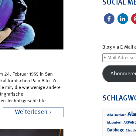
SOCIAL M
Blog via E-Mail
E-
Mail-
Adresse
Abonniere
m 24. Februar 1955 in San
kalifornischen Palo Alto. Zu
le mit, die wie wenige andere
r grafische
SCHLAGW
ben Technikgeschichte….
Weiterlesen
Ala
Ada Lovelace
ARPANE
Macintosh
Babbage
Claud