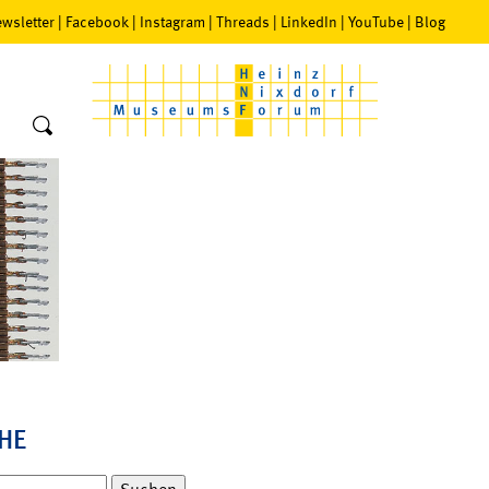
wsletter
|
Facebook
|
Instagram
|
Threads
|
LinkedIn
|
YouTube
|
Blog
HE