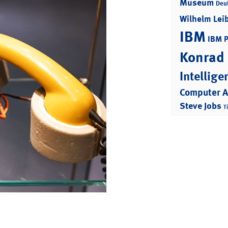
Museum
Deu
Wilhelm Lei
IBM
IBM 
Konrad
Intellige
Computer 
Steve Jobs
T