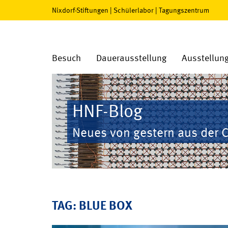
Nixdorf-Stiftungen
|
Schülerlabor
|
Tagungszentrum
Besuch
Dauerausstellung
Ausstellun
HNF-Blog
Neues von gestern aus der 
TAG: BLUE BOX