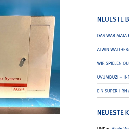
nach:
NEUESTE 
DAS WAR MATA 
ALWIN WALTHER
WIR SPIELEN Q
UVUMBUZI – INF
EIN SUPERHIRN 
NEUESTE 
HNF
zu
Alwin W