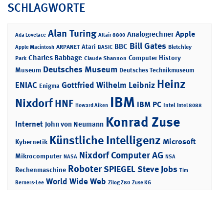
SCHLAGWORTE
Alan Turing
Apple
Analogrechner
Ada Lovelace
Altair 8800
Bill Gates
BBC
Atari
ARPANET
Bletchley
Apple Macintosh
BASIC
Charles Babbage
Computer History
Park
Claude Shannon
Deutsches Museum
Museum
Deutsches Technikmuseum
Heinz
ENIAC
Gottfried Wilhelm Leibniz
Enigma
IBM
Nixdorf
HNF
IBM PC
Intel
Howard Aiken
Intel 8088
Konrad Zuse
Internet
John von Neumann
Künstliche Intelligenz
Microsoft
Kybernetik
Nixdorf Computer AG
Mikrocomputer
NASA
NSA
Roboter
SPIEGEL
Steve Jobs
Rechenmaschine
Tim
World Wide Web
Berners-Lee
Zilog Z80
Zuse KG