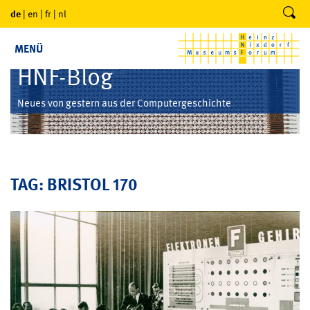
de
|
en
|
fr
|
nl
MENÜ
HNF-Blog
Neues von gestern aus der Computergeschichte
TAG: BRISTOL 170