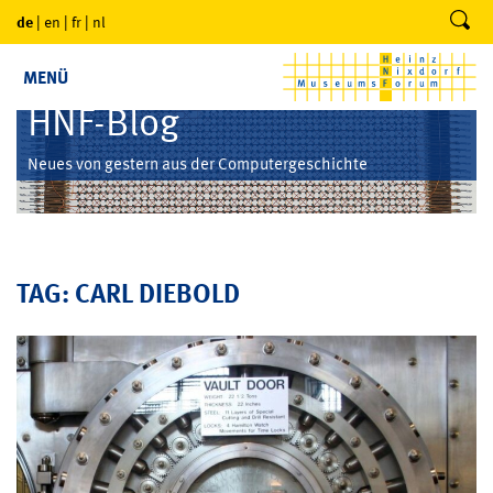
de
|
en
|
fr
|
nl
MENÜ
HNF-Blog
Neues von gestern aus der Computergeschichte
TAG: CARL DIEBOLD