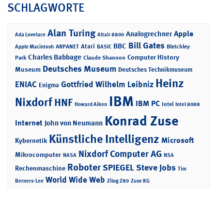
SCHLAGWORTE
Alan Turing
Apple
Analogrechner
Ada Lovelace
Altair 8800
Bill Gates
BBC
Atari
ARPANET
Bletchley
Apple Macintosh
BASIC
Charles Babbage
Computer History
Park
Claude Shannon
Deutsches Museum
Museum
Deutsches Technikmuseum
Heinz
ENIAC
Gottfried Wilhelm Leibniz
Enigma
IBM
Nixdorf
HNF
IBM PC
Intel
Howard Aiken
Intel 8088
Konrad Zuse
Internet
John von Neumann
Künstliche Intelligenz
Microsoft
Kybernetik
Nixdorf Computer AG
Mikrocomputer
NASA
NSA
Roboter
SPIEGEL
Steve Jobs
Rechenmaschine
Tim
World Wide Web
Berners-Lee
Zilog Z80
Zuse KG