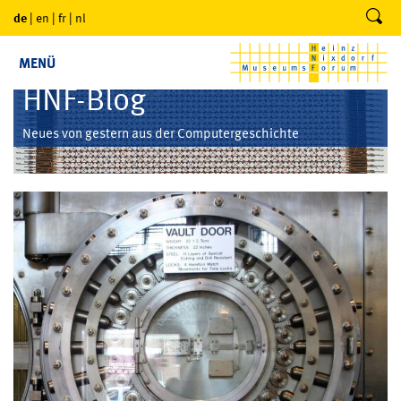
de
|
en
|
fr
|
nl
MENÜ
HNF-Blog
Neues von gestern aus der Computergeschichte