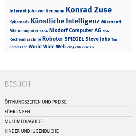
Konrad Zuse
Internet
John von Neumann
Künstliche Intelligenz
Microsoft
Kybernetik
Nixdorf Computer AG
Mikrocomputer
NASA
NSA
Roboter
SPIEGEL
Steve Jobs
Rechenmaschine
Tim
World Wide Web
Berners-Lee
Zilog Z80
Zuse KG
BESUCH
ÖFFNUNGSZEITEN UND PREISE
FÜHRUNGEN
MULTIMEDIAGUIDE
KINDER UND JUGENDLICHE