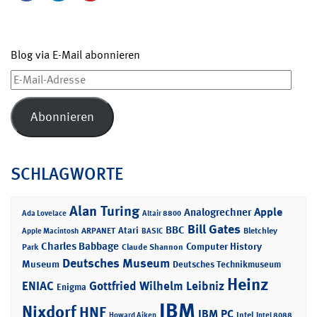
Blog via E-Mail abonnieren
E-
Mail-
Adresse
Abonnieren
SCHLAGWORTE
Alan Turing
Apple
Analogrechner
Ada Lovelace
Altair 8800
Bill Gates
BBC
Atari
ARPANET
Bletchley
Apple Macintosh
BASIC
Charles Babbage
Computer History
Park
Claude Shannon
Deutsches Museum
Museum
Deutsches Technikmuseum
Heinz
ENIAC
Gottfried Wilhelm Leibniz
Enigma
IBM
Nixdorf
HNF
IBM PC
Intel
Howard Aiken
Intel 8088