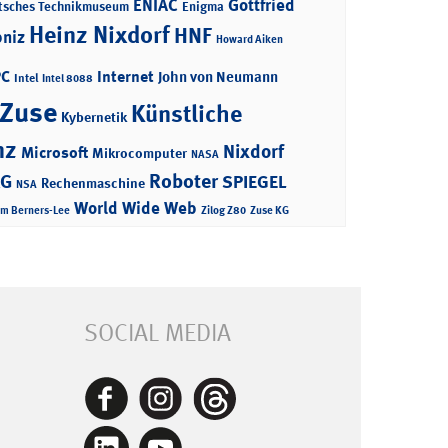
ENIAC
Gottfried
tsches Technikmuseum
Enigma
Heinz Nixdorf
HNF
bniz
Howard Aiken
PC
Internet
John von Neumann
Intel
Intel 8088
 Zuse
Künstliche
Kybernetik
nz
Nixdorf
Microsoft
Mikrocomputer
NASA
Roboter
AG
SPIEGEL
Rechenmaschine
NSA
World Wide Web
im Berners-Lee
Zilog Z80
Zuse KG
SOCIAL MEDIA