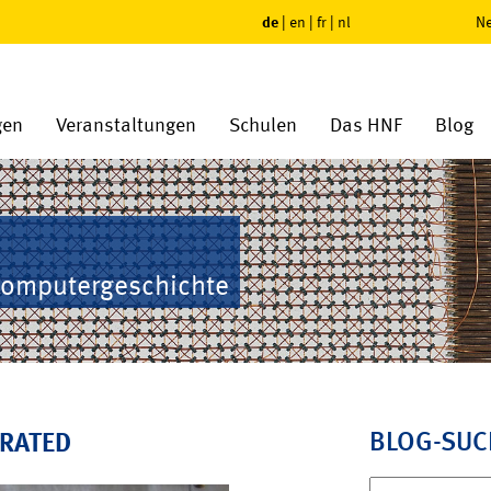
de
|
en
|
fr
|
nl
Ne
gen
Veranstaltungen
Schulen
Das HNF
Blog
Computergeschichte
BLOG-SUC
ORATED
Suchen