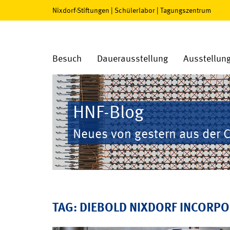
Nixdorf-Stiftungen
|
Schülerlabor
|
Tagungszentrum
Besuch
Dauerausstellung
Ausstellun
HNF-Blog
Neues von gestern aus der 
TAG: DIEBOLD NIXDORF INCORP