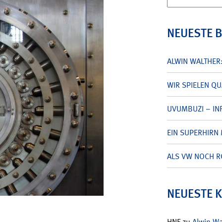
nach:
NEUESTE 
ALWIN WALTHER
WIR SPIELEN Q
UVUMBUZI – INF
EIN SUPERHIRN 
ALS VW NOCH R
NEUESTE 
HNF
zu
Alwin W