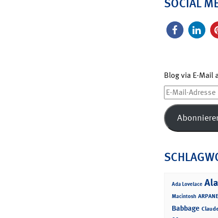
SOCIAL M
Blog via E-Mail
E-
Mail-
Adresse
Abonniere
SCHLAGW
Ala
Ada Lovelace
ARPANE
Macintosh
Babbage
Claud