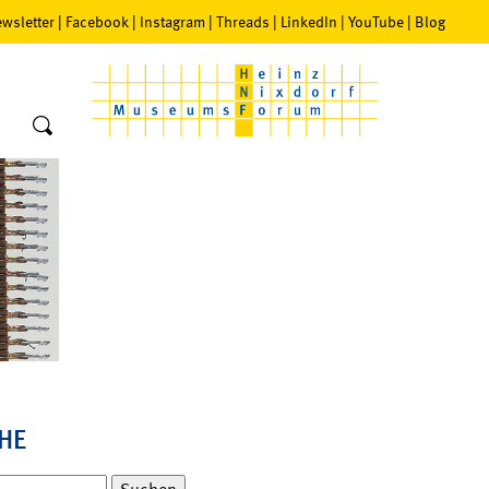
wsletter
|
Facebook
|
Instagram
|
Threads
|
LinkedIn
|
YouTube
|
Blog
HE