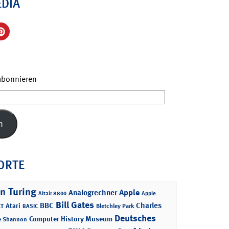
EDIA
 abonnieren
n
ORTE
n Turing
Apple
Analogrechner
Altair 8800
Apple
Bill Gates
BBC
Charles
Atari
T
Bletchley Park
BASIC
Deutsches
Computer History Museum
e Shannon