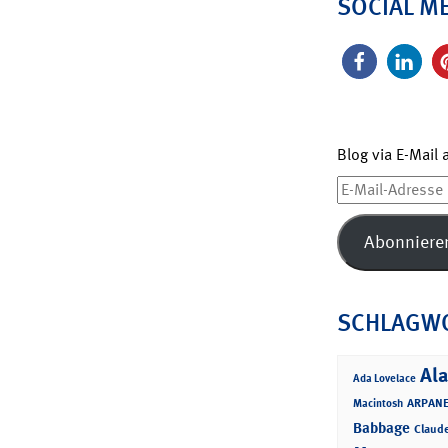
SOCIAL M
Blog via E-Mail
E-
Mail-
Adresse
Abonniere
SCHLAGW
Ala
Ada Lovelace
ARPANE
Macintosh
Babbage
Claud