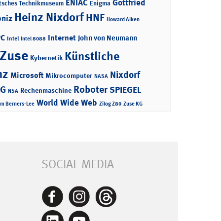
ENIAC
Gottfried
tsches Technikmuseum
Enigma
Heinz Nixdorf
HNF
bniz
Howard Aiken
PC
Internet
John von Neumann
Intel
Intel 8088
 Zuse
Künstliche
Kybernetik
nz
Nixdorf
Microsoft
Mikrocomputer
NASA
Roboter
AG
SPIEGEL
Rechenmaschine
NSA
World Wide Web
im Berners-Lee
Zilog Z80
Zuse KG
SOCIAL MEDIA