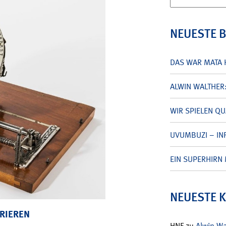
nach:
NEUESTE 
DAS WAR MATA 
ALWIN WALTHER
WIR SPIELEN Q
UVUMBUZI – INF
EIN SUPERHIRN 
NEUESTE 
RIEREN
HNF
zu
Alwin W