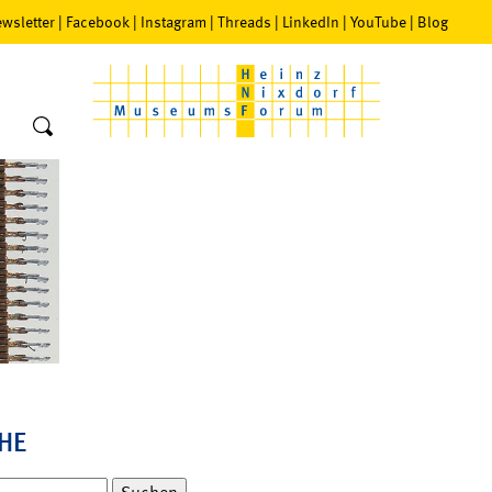
wsletter
|
Facebook
|
Instagram
|
Threads
|
LinkedIn
|
YouTube
|
Blog
HE