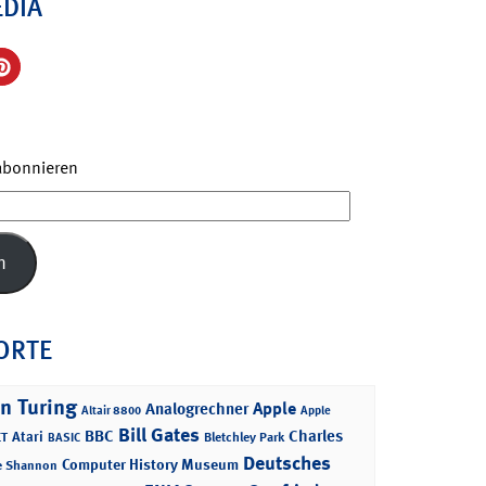
EDIA
 abonnieren
n
ORTE
n Turing
Apple
Analogrechner
Altair 8800
Apple
Bill Gates
BBC
Charles
Atari
T
Bletchley Park
BASIC
Deutsches
Computer History Museum
e Shannon