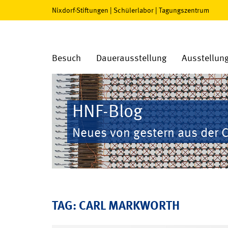
Nixdorf-Stiftungen
|
Schülerlabor
|
Tagungszentrum
Besuch
Dauerausstellung
Ausstellun
HNF-Blog
Neues von gestern aus der 
TAG: CARL MARKWORTH