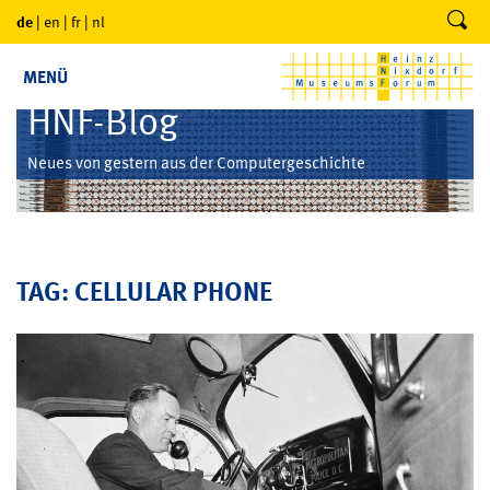
de
|
en
|
fr
|
nl
MENÜ
HNF-Blog
Neues von gestern aus der Computergeschichte
TAG: CELLULAR PHONE