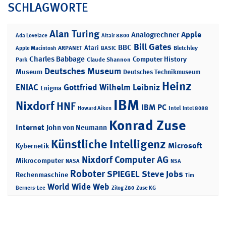
SCHLAGWORTE
Alan Turing
Apple
Analogrechner
Ada Lovelace
Altair 8800
Bill Gates
BBC
Atari
ARPANET
Bletchley
Apple Macintosh
BASIC
Charles Babbage
Computer History
Park
Claude Shannon
Deutsches Museum
Museum
Deutsches Technikmuseum
Heinz
ENIAC
Gottfried Wilhelm Leibniz
Enigma
IBM
Nixdorf
HNF
IBM PC
Intel
Howard Aiken
Intel 8088
Konrad Zuse
Internet
John von Neumann
Künstliche Intelligenz
Microsoft
Kybernetik
Nixdorf Computer AG
Mikrocomputer
NASA
NSA
Roboter
SPIEGEL
Steve Jobs
Rechenmaschine
Tim
World Wide Web
Berners-Lee
Zilog Z80
Zuse KG