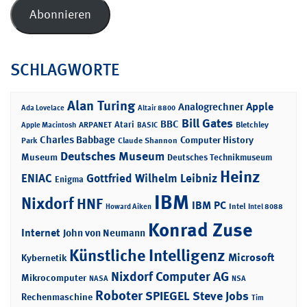
Adresse
Abonnieren
SCHLAGWORTE
Alan Turing
Apple
Analogrechner
Ada Lovelace
Altair 8800
Bill Gates
BBC
Atari
ARPANET
Bletchley
Apple Macintosh
BASIC
Charles Babbage
Computer History
Park
Claude Shannon
Deutsches Museum
Museum
Deutsches Technikmuseum
Heinz
ENIAC
Gottfried Wilhelm Leibniz
Enigma
IBM
Nixdorf
HNF
IBM PC
Intel
Howard Aiken
Intel 8088
Konrad Zuse
Internet
John von Neumann
Künstliche Intelligenz
Microsoft
Kybernetik
Nixdorf Computer AG
Mikrocomputer
NASA
NSA
Roboter
SPIEGEL
Steve Jobs
Rechenmaschine
Tim