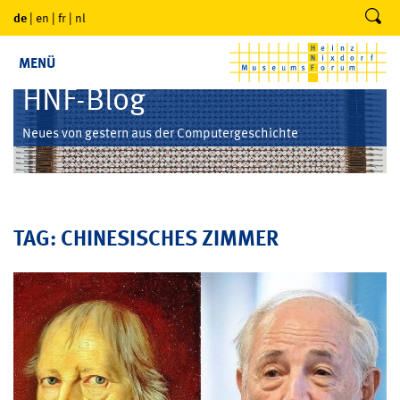
de
|
en
|
fr
|
nl
MENÜ
HNF-Blog
Neues von gestern aus der Computergeschichte
TAG: CHINESISCHES ZIMMER