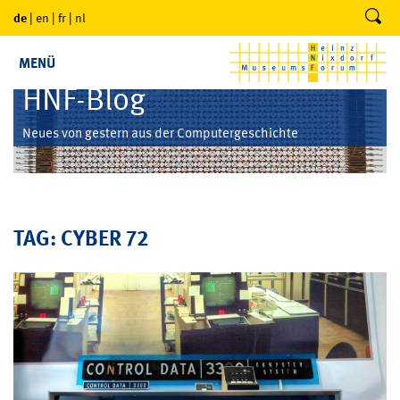
de
|
en
|
fr
|
nl
MENÜ
HNF-Blog
Neues von gestern aus der Computergeschichte
TAG: CYBER 72