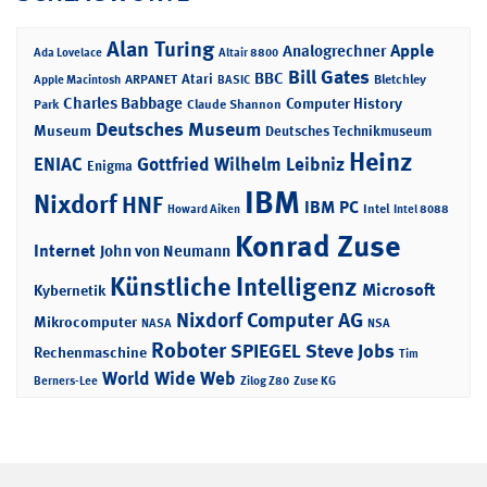
Alan Turing
Apple
Analogrechner
Ada Lovelace
Altair 8800
Bill Gates
BBC
Atari
ARPANET
Bletchley
Apple Macintosh
BASIC
Charles Babbage
Computer History
Park
Claude Shannon
Deutsches Museum
Museum
Deutsches Technikmuseum
Heinz
ENIAC
Gottfried Wilhelm Leibniz
Enigma
IBM
Nixdorf
HNF
IBM PC
Intel
Howard Aiken
Intel 8088
Konrad Zuse
Internet
John von Neumann
Künstliche Intelligenz
Microsoft
Kybernetik
Nixdorf Computer AG
Mikrocomputer
NASA
NSA
Roboter
SPIEGEL
Steve Jobs
Rechenmaschine
Tim
World Wide Web
Berners-Lee
Zilog Z80
Zuse KG