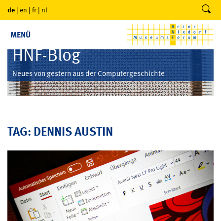
de
|
en
|
fr
|
nl
MENÜ
HNF-Blog
Neues von gestern aus der Computergeschichte
TAG: DENNIS AUSTIN