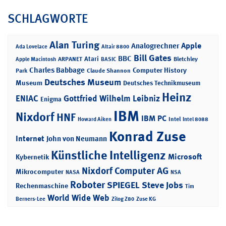
SCHLAGWORTE
Alan Turing
Apple
Analogrechner
Ada Lovelace
Altair 8800
Bill Gates
BBC
Atari
ARPANET
Bletchley
Apple Macintosh
BASIC
Charles Babbage
Computer History
Park
Claude Shannon
Deutsches Museum
Museum
Deutsches Technikmuseum
Heinz
ENIAC
Gottfried Wilhelm Leibniz
Enigma
IBM
Nixdorf
HNF
IBM PC
Intel
Howard Aiken
Intel 8088
Konrad Zuse
Internet
John von Neumann
Künstliche Intelligenz
Microsoft
Kybernetik
Nixdorf Computer AG
Mikrocomputer
NASA
NSA
Roboter
SPIEGEL
Steve Jobs
Rechenmaschine
Tim
World Wide Web
Berners-Lee
Zilog Z80
Zuse KG