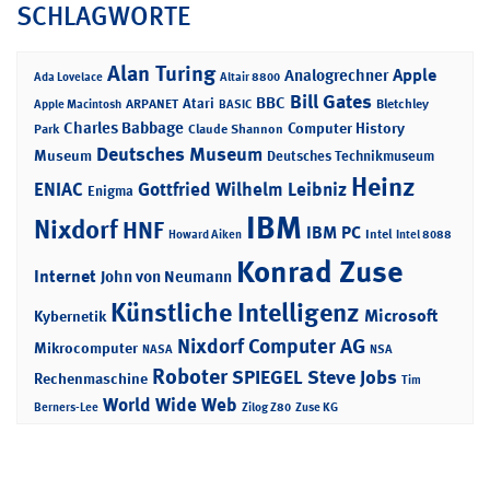
SCHLAGWORTE
Alan Turing
Apple
Analogrechner
Ada Lovelace
Altair 8800
Bill Gates
BBC
Atari
ARPANET
Bletchley
Apple Macintosh
BASIC
Charles Babbage
Computer History
Park
Claude Shannon
Deutsches Museum
Museum
Deutsches Technikmuseum
Heinz
ENIAC
Gottfried Wilhelm Leibniz
Enigma
IBM
Nixdorf
HNF
IBM PC
Intel
Howard Aiken
Intel 8088
Konrad Zuse
Internet
John von Neumann
Künstliche Intelligenz
Microsoft
Kybernetik
Nixdorf Computer AG
Mikrocomputer
NASA
NSA
Roboter
SPIEGEL
Steve Jobs
Rechenmaschine
Tim
World Wide Web
Berners-Lee
Zilog Z80
Zuse KG