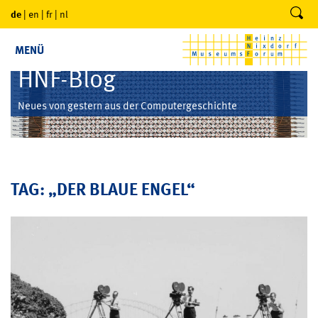
de
|
en
|
fr
|
nl
MENÜ
HNF-Blog
Neues von gestern aus der Computergeschichte
TAG: „DER BLAUE ENGEL“