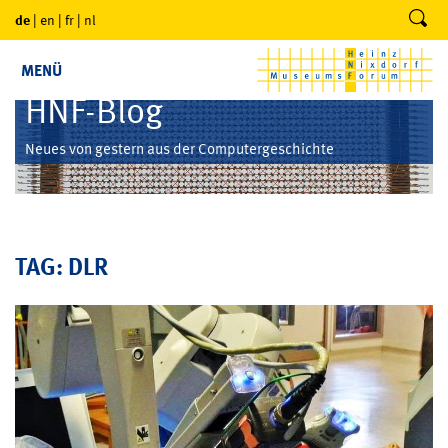
de
|
en
|
fr
|
nl
MENÜ
HNF-Blog
Neues von gestern aus der Computergeschichte
TAG: DLR