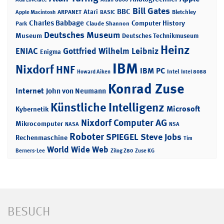
Bill Gates
BBC
Atari
ARPANET
Bletchley
Apple Macintosh
BASIC
Charles Babbage
Computer History
Park
Claude Shannon
Deutsches Museum
Museum
Deutsches Technikmuseum
Heinz
ENIAC
Gottfried Wilhelm Leibniz
Enigma
IBM
Nixdorf
HNF
IBM PC
Intel
Howard Aiken
Intel 8088
Konrad Zuse
Internet
John von Neumann
Künstliche Intelligenz
Microsoft
Kybernetik
Nixdorf Computer AG
Mikrocomputer
NASA
NSA
Roboter
SPIEGEL
Steve Jobs
Rechenmaschine
Tim
World Wide Web
Berners-Lee
Zilog Z80
Zuse KG
BESUCH