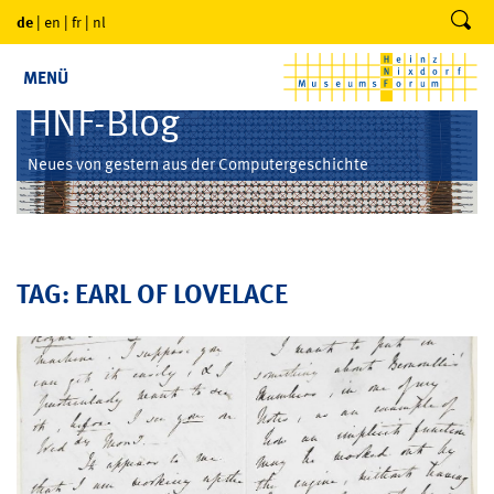
de
|
en
|
fr
|
nl
MENÜ
HNF-Blog
Neues von gestern aus der Computergeschichte
TAG: EARL OF LOVELACE