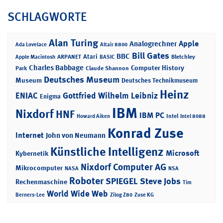
SCHLAGWORTE
Alan Turing
Apple
Analogrechner
Ada Lovelace
Altair 8800
Bill Gates
BBC
Atari
ARPANET
Bletchley
Apple Macintosh
BASIC
Charles Babbage
Computer History
Park
Claude Shannon
Deutsches Museum
Museum
Deutsches Technikmuseum
Heinz
ENIAC
Gottfried Wilhelm Leibniz
Enigma
IBM
Nixdorf
HNF
IBM PC
Intel
Howard Aiken
Intel 8088
Konrad Zuse
Internet
John von Neumann
Künstliche Intelligenz
Microsoft
Kybernetik
Nixdorf Computer AG
Mikrocomputer
NASA
NSA
Roboter
SPIEGEL
Steve Jobs
Rechenmaschine
Tim
World Wide Web
Berners-Lee
Zilog Z80
Zuse KG