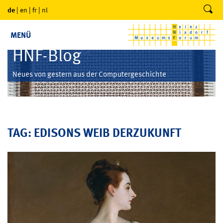
de
|
en
|
fr
|
nl
MENÜ
HNF-Blog
Neues von gestern aus der Computergeschichte
TAG: EDISONS WEIB DERZUKUNFT