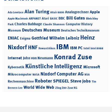
Alan Turing
Apple
Analogrechner
Ada Lovelace
Altair 8800
Bill Gates
BBC
Atari
ARPANET
Bletchley
Apple Macintosh
BASIC
Charles Babbage
Computer History
Park
Claude Shannon
Deutsches Museum
Museum
Deutsches Technikmuseum
Heinz
ENIAC
Gottfried Wilhelm Leibniz
Enigma
IBM
Nixdorf
HNF
IBM PC
Intel
Howard Aiken
Intel 8088
Konrad Zuse
Internet
John von Neumann
Künstliche Intelligenz
Microsoft
Kybernetik
Nixdorf Computer AG
Mikrocomputer
NASA
NSA
Roboter
SPIEGEL
Steve Jobs
Rechenmaschine
Tim
World Wide Web
Berners-Lee
Zilog Z80
Zuse KG