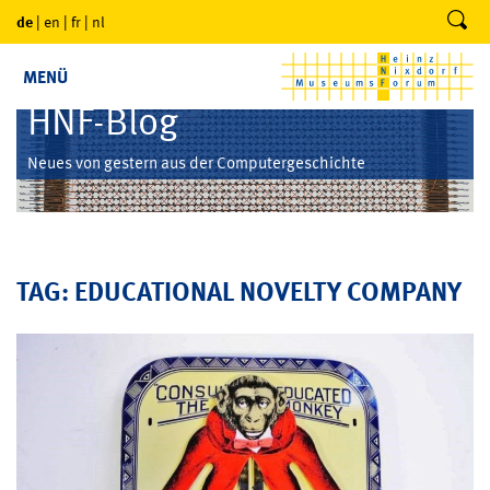
de
|
en
|
fr
|
nl
MENÜ
HNF-Blog
Neues von gestern aus der Computergeschichte
TAG: EDUCATIONAL NOVELTY COMPANY