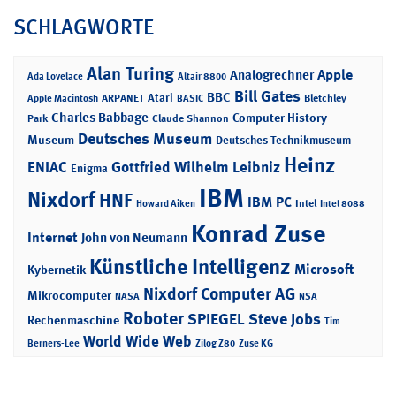
SCHLAGWORTE
Alan Turing
Apple
Analogrechner
Ada Lovelace
Altair 8800
Bill Gates
BBC
Atari
ARPANET
Bletchley
Apple Macintosh
BASIC
Charles Babbage
Computer History
Park
Claude Shannon
Deutsches Museum
Museum
Deutsches Technikmuseum
Heinz
ENIAC
Gottfried Wilhelm Leibniz
Enigma
IBM
Nixdorf
HNF
IBM PC
Intel
Howard Aiken
Intel 8088
Konrad Zuse
Internet
John von Neumann
Künstliche Intelligenz
Microsoft
Kybernetik
Nixdorf Computer AG
Mikrocomputer
NASA
NSA
Roboter
SPIEGEL
Steve Jobs
Rechenmaschine
Tim
World Wide Web
Berners-Lee
Zilog Z80
Zuse KG