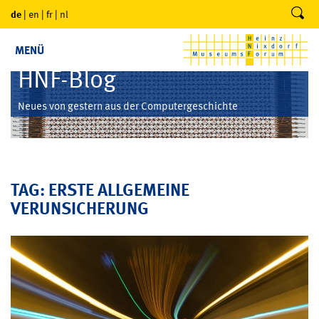
de
|
en
|
fr
|
nl
MENÜ
HNF-Blog
Neues von gestern aus der Computergeschichte
TAG: ERSTE ALLGEMEINE
VERUNSICHERUNG