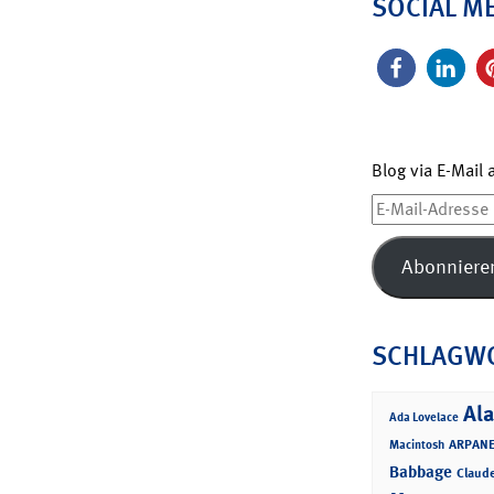
SOCIAL M
Blog via E-Mail
E-
Mail-
Adresse
Abonniere
SCHLAGW
Ala
Ada Lovelace
ARPANE
Macintosh
Babbage
Claud