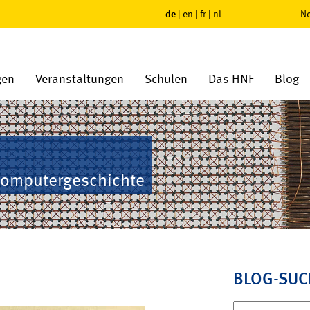
de
|
en
|
fr
|
nl
Ne
gen
Veranstaltungen
Schulen
Das HNF
Blog
Computergeschichte
BLOG-SUC
Suchen