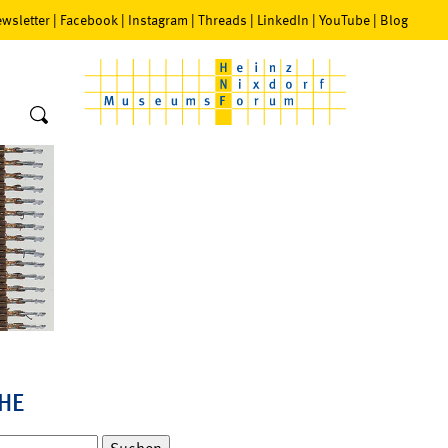
wsletter
|
Facebook
|
Instagram
|
Threads
|
LinkedIn
|
YouTube
|
Blog
HE