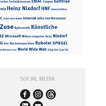
ENIAC
Gottfried
tsches Technikmuseum
Enigma
Heinz Nixdorf
HNF
bniz
Howard Aiken
PC
Internet
John von Neumann
Intel
Intel 8088
 Zuse
Künstliche
Kybernetik
nz
Nixdorf
Microsoft
Mikrocomputer
NASA
Roboter
AG
SPIEGEL
Rechenmaschine
NSA
World Wide Web
im Berners-Lee
Zilog Z80
Zuse KG
SOCIAL MEDIA