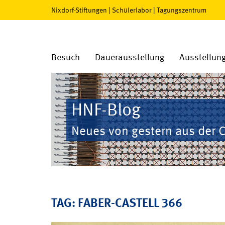
Nixdorf-Stiftungen
|
Schülerlabor
|
Tagungszentrum
Besuch
Dauerausstellung
Ausstellun
HNF-Blog
Neues von gestern aus der 
TAG: FABER-CASTELL 366