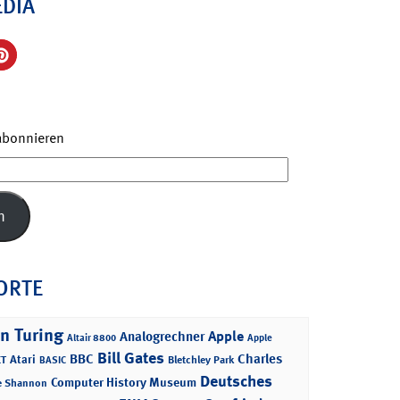
EDIA
 abonnieren
n
ORTE
n Turing
Apple
Analogrechner
Altair 8800
Apple
Bill Gates
BBC
Charles
Atari
T
Bletchley Park
BASIC
Deutsches
Computer History Museum
e Shannon