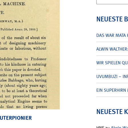
nach:
NEUESTE 
DAS WAR MATA 
ALWIN WALTHER
WIR SPIELEN Q
UVUMBUZI – INF
EIN SUPERHIRN 
NEUESTE 
UTERPIONIER
HNF
zu
Alwin W