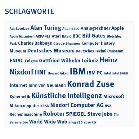
SCHLAGWORTE
Alan Turing
Apple
Analogrechner
Ada Lovelace
Altair 8800
Bill Gates
BBC
Atari
ARPANET
Bletchley
Apple Macintosh
BASIC
Charles Babbage
Computer History
Park
Claude Shannon
Deutsches Museum
Museum
Deutsches Technikmuseum
Heinz
ENIAC
Gottfried Wilhelm Leibniz
Enigma
IBM
Nixdorf
HNF
IBM PC
Intel
Howard Aiken
Intel 8088
Konrad Zuse
Internet
John von Neumann
Künstliche Intelligenz
Microsoft
Kybernetik
Nixdorf Computer AG
Mikrocomputer
NASA
NSA
Roboter
SPIEGEL
Steve Jobs
Rechenmaschine
Tim
World Wide Web
Berners-Lee
Zilog Z80
Zuse KG