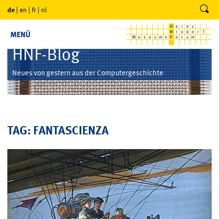
de
|
en
|
fr
|
nl
MENÜ
HNF-Blog
Neues von gestern aus der Computergeschichte
TAG: FANTASCIENZA