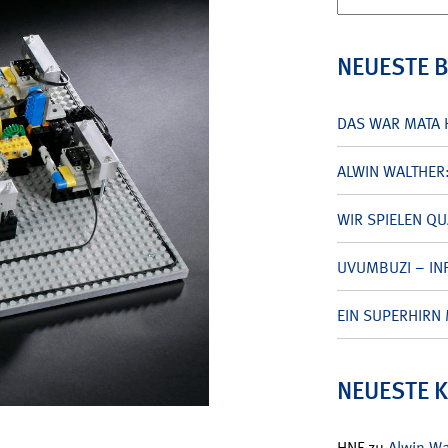
nach:
NEUESTE 
DAS WAR MATA 
ALWIN WALTHER
WIR SPIELEN Q
UVUMBUZI – INF
EIN SUPERHIRN 
NEUESTE 
HNF
zu
Alwin W