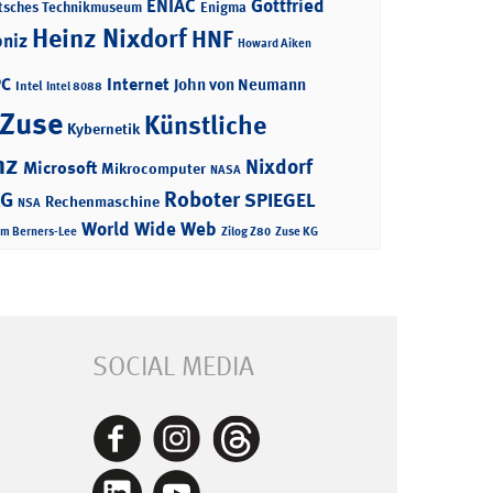
ENIAC
Gottfried
tsches Technikmuseum
Enigma
Heinz Nixdorf
HNF
bniz
Howard Aiken
PC
Internet
John von Neumann
Intel
Intel 8088
 Zuse
Künstliche
Kybernetik
nz
Nixdorf
Microsoft
Mikrocomputer
NASA
Roboter
AG
SPIEGEL
Rechenmaschine
NSA
World Wide Web
im Berners-Lee
Zilog Z80
Zuse KG
SOCIAL MEDIA