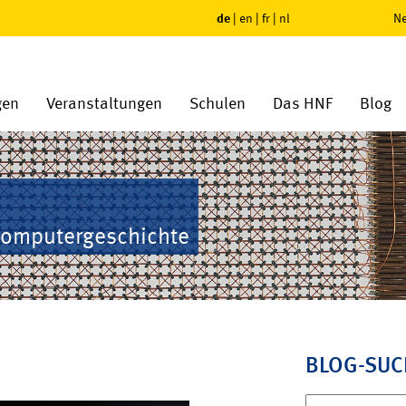
de
|
en
|
fr
|
nl
Ne
gen
Veranstaltungen
Schulen
Das HNF
Blog
Computergeschichte
BLOG-SUC
Suchen