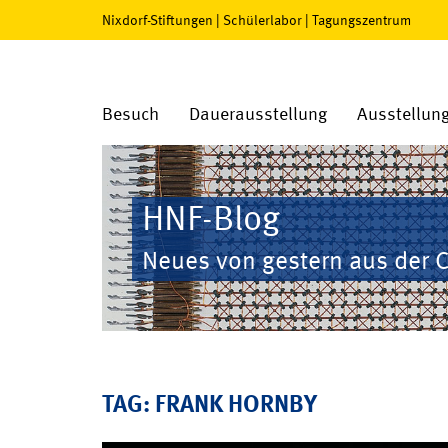
Nixdorf-Stiftungen
|
Schülerlabor
|
Tagungszentrum
Besuch
Dauerausstellung
Ausstellun
HNF-Blog
Neues von gestern aus der 
TAG: FRANK HORNBY