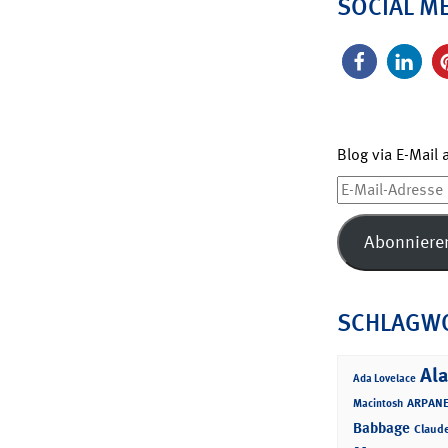
SOCIAL M
Blog via E-Mail
E-
Mail-
Adresse
Abonniere
SCHLAGW
Ala
Ada Lovelace
ARPANE
Macintosh
Babbage
Claud