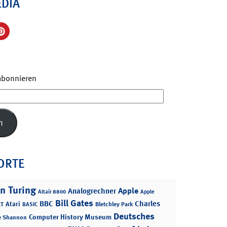
EDIA
 abonnieren
n
ORTE
n Turing
Apple
Analogrechner
Altair 8800
Apple
Bill Gates
BBC
Charles
Atari
T
Bletchley Park
BASIC
Deutsches
Computer History Museum
e Shannon