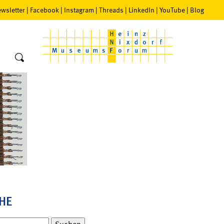
wsletter
|
Facebook
|
Instagram
|
Threads
|
LinkedIn
|
YouTube
|
Blog
HE