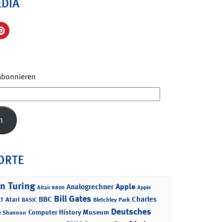
EDIA
 abonnieren
n
ORTE
n Turing
Apple
Analogrechner
Altair 8800
Apple
Bill Gates
BBC
Charles
Atari
T
Bletchley Park
BASIC
Deutsches
Computer History Museum
e Shannon