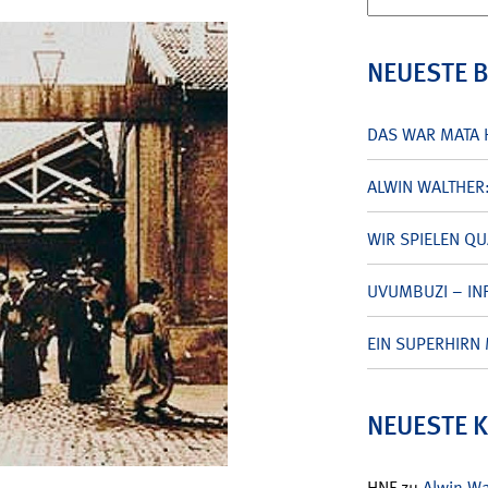
nach:
NEUESTE 
DAS WAR MATA 
ALWIN WALTHER
WIR SPIELEN Q
UVUMBUZI – INF
EIN SUPERHIRN 
NEUESTE 
HNF
zu
Alwin W