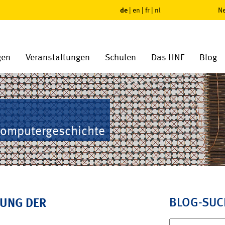
de
|
en
|
fr
|
nl
Ne
gen
Veranstaltungen
Schulen
Das HNF
Blog
Computergeschichte
BLOG-SUC
RUNG DER
Suchen