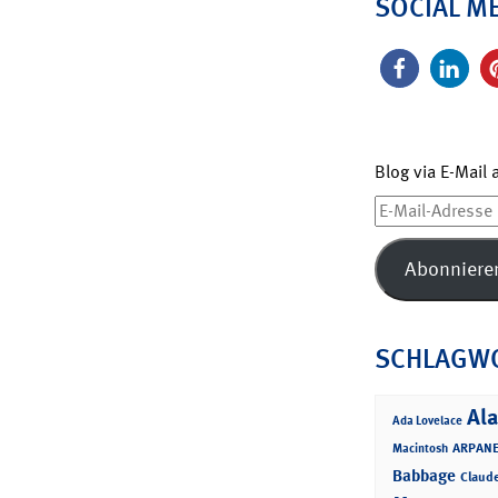
SOCIAL M
Blog via E-Mail
E-
Mail-
Adresse
Abonniere
SCHLAGW
Ala
Ada Lovelace
ARPANE
Macintosh
Babbage
Claud