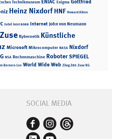
ENIAC
Gottfried
tsches Technikmuseum
Enigma
Heinz Nixdorf
HNF
bniz
Howard Aiken
PC
Internet
John von Neumann
Intel
Intel 8088
 Zuse
Künstliche
Kybernetik
nz
Nixdorf
Microsoft
Mikrocomputer
NASA
Roboter
AG
SPIEGEL
Rechenmaschine
NSA
World Wide Web
im Berners-Lee
Zilog Z80
Zuse KG
SOCIAL MEDIA