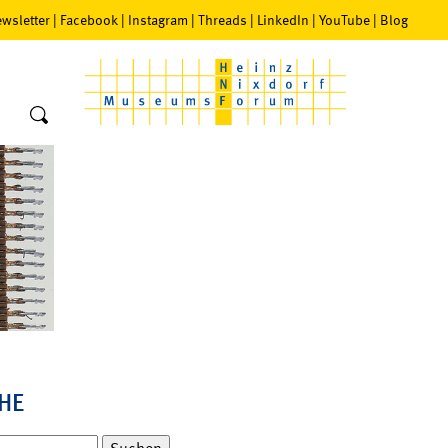
wsletter
|
Facebook
|
Instagram
|
Threads
|
LinkedIn
|
YouTube
|
Blog
HE