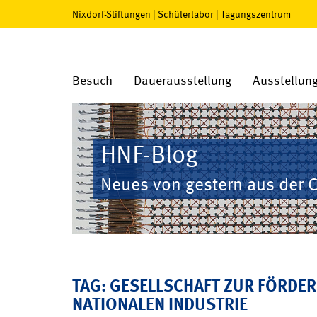
Nixdorf-Stiftungen
|
Schülerlabor
|
Tagungszentrum
Besuch
Dauerausstellung
Ausstellun
HNF-Blog
Neues von gestern aus der 
TAG: GESELLSCHAFT ZUR FÖRDE
NATIONALEN INDUSTRIE