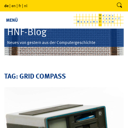
de
|
en
|
fr
|
nl
MENÜ
HNF-Blog
Neues von gestern aus der Computergeschichte
TAG: GRID COMPASS