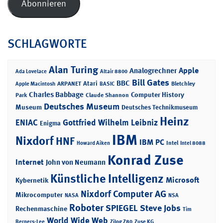
Abonnieren
SCHLAGWORTE
Alan Turing
Apple
Analogrechner
Ada Lovelace
Altair 8800
Bill Gates
BBC
Atari
ARPANET
Bletchley
Apple Macintosh
BASIC
Charles Babbage
Computer History
Park
Claude Shannon
Deutsches Museum
Museum
Deutsches Technikmuseum
Heinz
ENIAC
Gottfried Wilhelm Leibniz
Enigma
IBM
Nixdorf
HNF
IBM PC
Intel
Howard Aiken
Intel 8088
Konrad Zuse
Internet
John von Neumann
Künstliche Intelligenz
Microsoft
Kybernetik
Nixdorf Computer AG
Mikrocomputer
NASA
NSA
Roboter
SPIEGEL
Steve Jobs
Rechenmaschine
Tim
World Wide Web
Berners-Lee
Zilog Z80
Zuse KG