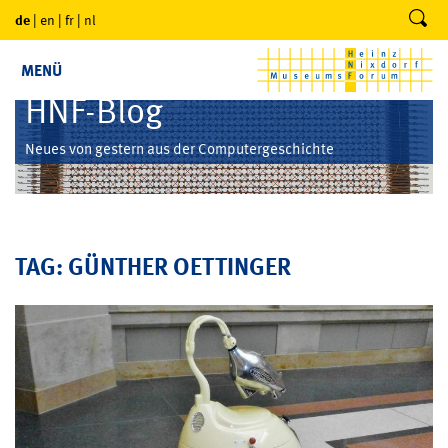
de
|
en
|
fr
|
nl
MENÜ
HNF-Blog
Neues von gestern aus der Computergeschichte
TAG: GÜNTHER OETTINGER