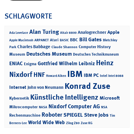
SCHLAGWORTE
Alan Turing
Apple
Analogrechner
Ada Lovelace
Altair 8800
Bill Gates
BBC
Atari
ARPANET
Bletchley
Apple Macintosh
BASIC
Charles Babbage
Computer History
Park
Claude Shannon
Deutsches Museum
Museum
Deutsches Technikmuseum
Heinz
ENIAC
Gottfried Wilhelm Leibniz
Enigma
IBM
Nixdorf
HNF
IBM PC
Intel
Howard Aiken
Intel 8088
Konrad Zuse
Internet
John von Neumann
Künstliche Intelligenz
Microsoft
Kybernetik
Nixdorf Computer AG
Mikrocomputer
NASA
NSA
Roboter
SPIEGEL
Steve Jobs
Rechenmaschine
Tim
World Wide Web
Berners-Lee
Zilog Z80
Zuse KG