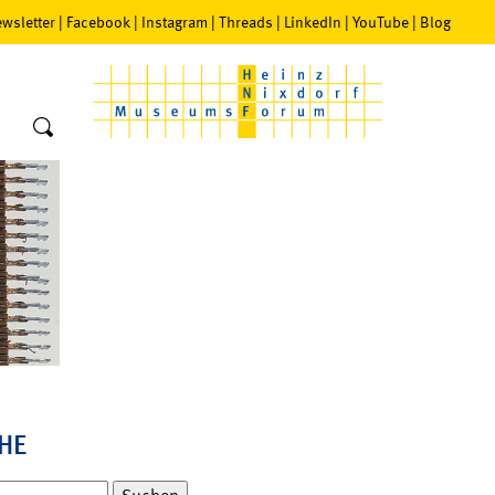
wsletter
|
Facebook
|
Instagram
|
Threads
|
LinkedIn
|
YouTube
|
Blog
HE