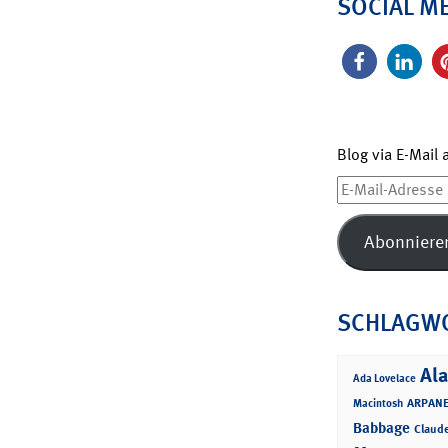
SOCIAL M
Blog via E-Mail
E-
Mail-
Adresse
Abonniere
SCHLAGW
Ala
Ada Lovelace
ARPANE
Macintosh
Babbage
Claud