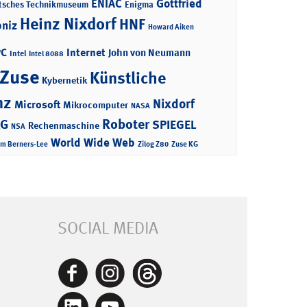
ENIAC
Gottfried
tsches Technikmuseum
Enigma
Heinz Nixdorf
HNF
bniz
Howard Aiken
PC
Internet
John von Neumann
Intel
Intel 8088
 Zuse
Künstliche
Kybernetik
nz
Nixdorf
Microsoft
Mikrocomputer
NASA
Roboter
AG
SPIEGEL
Rechenmaschine
NSA
World Wide Web
im Berners-Lee
Zilog Z80
Zuse KG
SOCIAL MEDIA