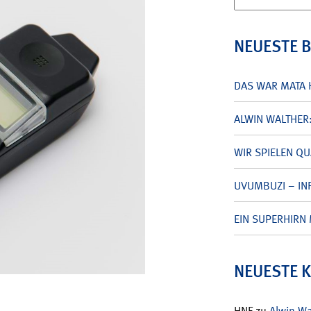
nach:
NEUESTE 
DAS WAR MATA 
ALWIN WALTHER
WIR SPIELEN Q
UVUMBUZI – INF
EIN SUPERHIRN 
NEUESTE 
HNF
zu
Alwin W