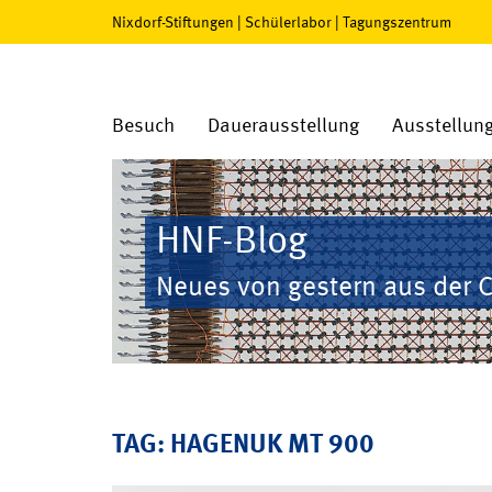
Nixdorf-Stiftungen
|
Schülerlabor
|
Tagungszentrum
Besuch
Dauerausstellung
Ausstellun
HNF-Blog
Neues von gestern aus der 
TAG: HAGENUK MT 900