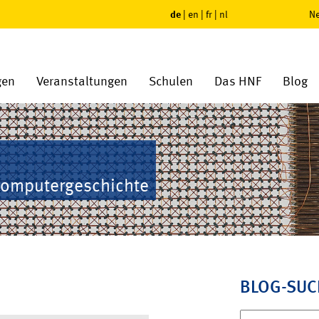
de
|
en
|
fr
|
nl
Ne
gen
Veranstaltungen
Schulen
Das HNF
Blog
Computergeschichte
BLOG-SUC
Suchen