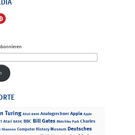
EDIA
 abonnieren
n
ORTE
n Turing
Apple
Analogrechner
Altair 8800
Apple
Bill Gates
BBC
Charles
Atari
T
Bletchley Park
BASIC
Deutsches
Computer History Museum
e Shannon