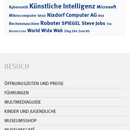
Künstliche Intelligenz
Microsoft
Kybernetik
Nixdorf Computer AG
Mikrocomputer
NASA
NSA
Roboter
SPIEGEL
Steve Jobs
Rechenmaschine
Tim
World Wide Web
Berners-Lee
Zilog Z80
Zuse KG
BESUCH
ÖFFNUNGSZEITEN UND PREISE
FÜHRUNGEN
MULTIMEDIAGUIDE
KINDER UND JUGENDLICHE
MUSEUMSSHOP
MUSEUMSCAFÉ