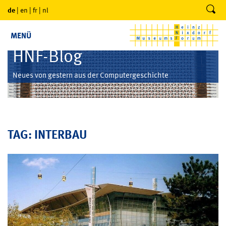
de
|
en
|
fr
|
nl
MENÜ
HNF-Blog
Neues von gestern aus der Computergeschichte
TAG: INTERBAU