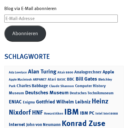
Blog via E-Mail abonnieren
E-
Mail-
Adresse
Abonnieren
SCHLAGWORTE
Alan Turing
Apple
Analogrechner
Ada Lovelace
Altair 8800
Bill Gates
BBC
Atari
ARPANET
Bletchley
Apple Macintosh
BASIC
Charles Babbage
Computer History
Park
Claude Shannon
Deutsches Museum
Museum
Deutsches Technikmuseum
Heinz
ENIAC
Gottfried Wilhelm Leibniz
Enigma
IBM
Nixdorf
HNF
IBM PC
Intel
Howard Aiken
Intel 8088
Konrad Zuse
Internet
John von Neumann