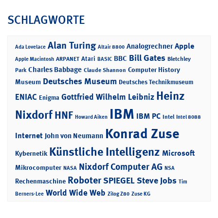
SCHLAGWORTE
Alan Turing
Apple
Analogrechner
Ada Lovelace
Altair 8800
Bill Gates
BBC
Atari
ARPANET
Bletchley
Apple Macintosh
BASIC
Charles Babbage
Computer History
Park
Claude Shannon
Deutsches Museum
Museum
Deutsches Technikmuseum
Heinz
ENIAC
Gottfried Wilhelm Leibniz
Enigma
IBM
Nixdorf
HNF
IBM PC
Intel
Howard Aiken
Intel 8088
Konrad Zuse
Internet
John von Neumann
Künstliche Intelligenz
Microsoft
Kybernetik
Nixdorf Computer AG
Mikrocomputer
NASA
NSA
Roboter
SPIEGEL
Steve Jobs
Rechenmaschine
Tim
World Wide Web
Berners-Lee
Zilog Z80
Zuse KG