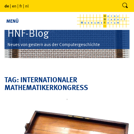
de
|
en
|
fr
|
nl
MENÜ
HNF-Blog
Neues von gestern aus der Computergeschichte
TAG: INTERNATIONALER
MATHEMATIKERKONGRESS