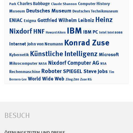
Charles Babbage
Computer History
Park
Claude Shannon
Deutsches Museum
Museum
Deutsches Technikmuseum
Heinz
ENIAC
Gottfried Wilhelm Leibniz
Enigma
IBM
Nixdorf
HNF
IBM PC
Intel
Howard Aiken
Intel 8088
Konrad Zuse
Internet
John von Neumann
Künstliche Intelligenz
Microsoft
Kybernetik
Nixdorf Computer AG
Mikrocomputer
NASA
NSA
Roboter
SPIEGEL
Steve Jobs
Rechenmaschine
Tim
World Wide Web
Berners-Lee
Zilog Z80
Zuse KG
BESUCH
ÖFFNUNGSZEITEN UND PREISE