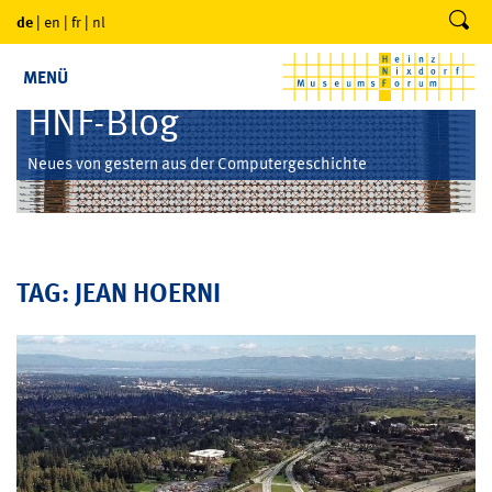
de
|
en
|
fr
|
nl
MENÜ
HNF-Blog
Neues von gestern aus der Computergeschichte
TAG: JEAN HOERNI