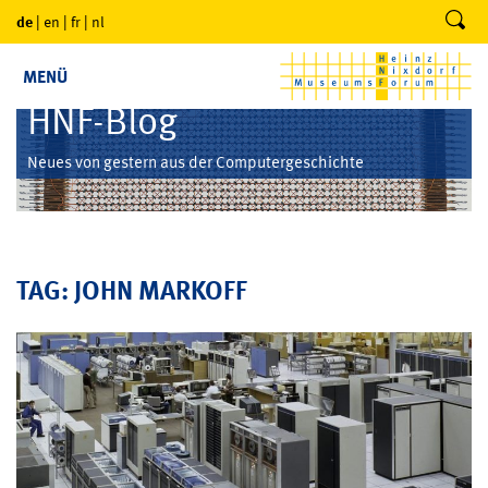
de
|
en
|
fr
|
nl
MENÜ
HNF-Blog
Neues von gestern aus der Computergeschichte
TAG: JOHN MARKOFF