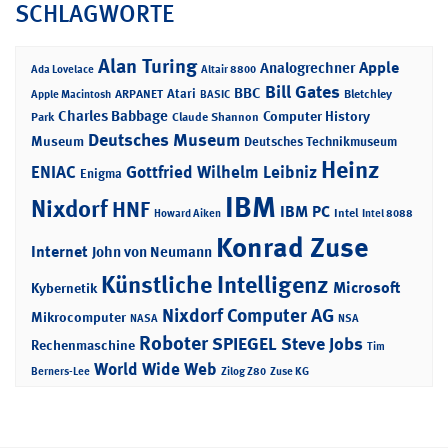
SCHLAGWORTE
Alan Turing
Apple
Analogrechner
Ada Lovelace
Altair 8800
Bill Gates
BBC
Atari
ARPANET
Bletchley
Apple Macintosh
BASIC
Charles Babbage
Computer History
Park
Claude Shannon
Deutsches Museum
Museum
Deutsches Technikmuseum
Heinz
ENIAC
Gottfried Wilhelm Leibniz
Enigma
IBM
Nixdorf
HNF
IBM PC
Intel
Howard Aiken
Intel 8088
Konrad Zuse
Internet
John von Neumann
Künstliche Intelligenz
Microsoft
Kybernetik
Nixdorf Computer AG
Mikrocomputer
NASA
NSA
Roboter
SPIEGEL
Steve Jobs
Rechenmaschine
Tim
World Wide Web
Berners-Lee
Zilog Z80
Zuse KG