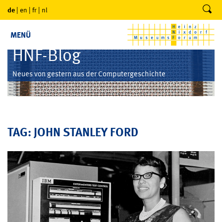
de
|
en
|
fr
|
nl
MENÜ
HNF-Blog
Neues von gestern aus der Computergeschichte
TAG: JOHN STANLEY FORD