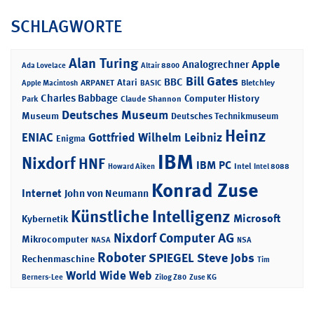
SCHLAGWORTE
Alan Turing
Apple
Analogrechner
Ada Lovelace
Altair 8800
Bill Gates
BBC
Atari
ARPANET
Bletchley
Apple Macintosh
BASIC
Charles Babbage
Computer History
Park
Claude Shannon
Deutsches Museum
Museum
Deutsches Technikmuseum
Heinz
ENIAC
Gottfried Wilhelm Leibniz
Enigma
IBM
Nixdorf
HNF
IBM PC
Intel
Howard Aiken
Intel 8088
Konrad Zuse
Internet
John von Neumann
Künstliche Intelligenz
Microsoft
Kybernetik
Nixdorf Computer AG
Mikrocomputer
NASA
NSA
Roboter
SPIEGEL
Steve Jobs
Rechenmaschine
Tim
World Wide Web
Berners-Lee
Zilog Z80
Zuse KG